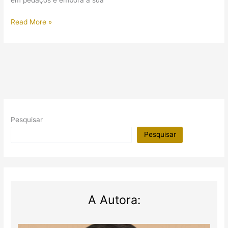
em pedaços e embora a sua
É
Read More »
achada
grande
imagem
de
Amenhotep
III
Pesquisar
Pesquisar
A Autora: