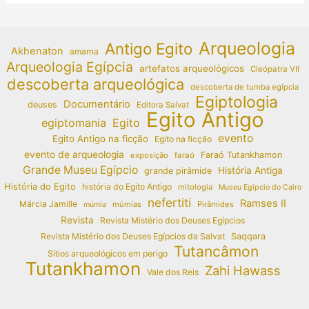
Arqueologia
Antigo Egito
Akhenaton
amarna
Arqueologia Egípcia
artefatos arqueológicos
Cleópatra VII
descoberta arqueológica
descoberta de tumba egípcia
Egiptologia
Documentário
deuses
Editora Salvat
Egito Antigo
egiptomania
Egito
evento
Egito Antigo na ficção
Egito na ficção
evento de arqueologia
Faraó Tutankhamon
exposição
faraó
Grande Museu Egípcio
História Antiga
grande pirâmide
História do Egito
história do Egito Antigo
mitologia
Museu Egípcio do Cairo
nefertiti
Ramses II
Márcia Jamille
múmias
Pirâmides
múmia
Revista
Revista Mistério dos Deuses Egípcios
Revista Mistério dos Deuses Egípcios da Salvat
Saqqara
Tutancâmon
Sítios arqueológicos em perigo
Tutankhamon
Zahi Hawass
Vale dos Reis