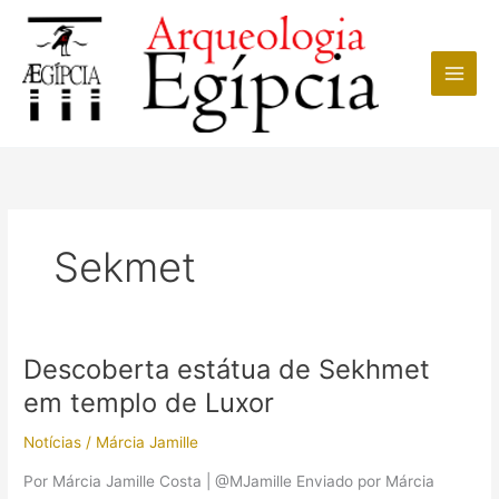
Ir
para
o
conteúdo
Sekmet
Descoberta estátua de Sekhmet
em templo de Luxor
Notícias
/
Márcia Jamille
Por Márcia Jamille Costa | @MJamille Enviado por Márcia