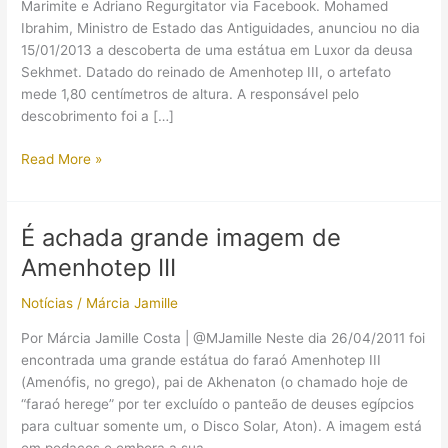
Marimite e Adriano Regurgitator via Facebook. Mohamed
Ibrahim, Ministro de Estado das Antiguidades, anunciou no dia
15/01/2013 a descoberta de uma estátua em Luxor da deusa
Sekhmet. Datado do reinado de Amenhotep III, o artefato
mede 1,80 centímetros de altura. A responsável pelo
descobrimento foi a […]
Descoberta
Read More »
estátua
de
Sekhmet
É achada grande imagem de
em
Amenhotep III
templo
de
Notícias
/
Márcia Jamille
Luxor
Por Márcia Jamille Costa | @MJamille Neste dia 26/04/2011 foi
encontrada uma grande estátua do faraó Amenhotep III
(Amenófis, no grego), pai de Akhenaton (o chamado hoje de
“faraó herege” por ter excluído o panteão de deuses egípcios
para cultuar somente um, o Disco Solar, Aton). A imagem está