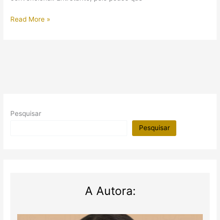
Tutankhamon
Read More »
será
o
personagem
principal
em
uma
série
de
Pesquisar
TV
Pesquisar
A Autora: