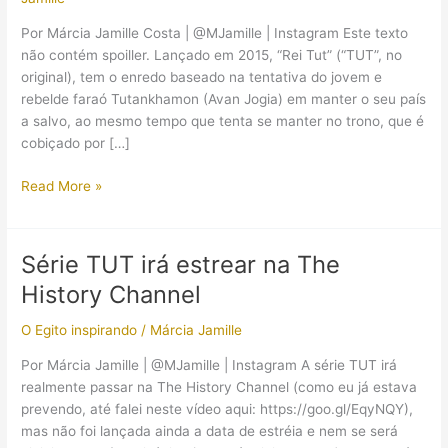
Por Márcia Jamille Costa | @MJamille | Instagram Este texto
não contém spoiller. Lançado em 2015, “Rei Tut” (“TUT”, no
original), tem o enredo baseado na tentativa do jovem e
rebelde faraó Tutankhamon (Avan Jogia) em manter o seu país
a salvo, ao mesmo tempo que tenta se manter no trono, que é
cobiçado por […]
(Resenha
Read More »
–
Série)
“TUT”,
Série TUT irá estrear na The
uma
History Channel
série
inspirada
O Egito inspirando
/
Márcia Jamille
no
faraó
Por Márcia Jamille | @MJamille | Instagram A série TUT irá
Tutankhamon
realmente passar na The History Channel (como eu já estava
(“Rei
prevendo, até falei neste vídeo aqui: https://goo.gl/EqyNQY),
Tut”;
mas não foi lançada ainda a data de estréia e nem se será