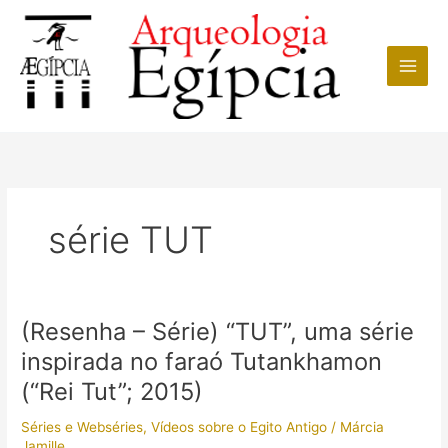
Ir
para
o
conteúdo
série TUT
(Resenha – Série) “TUT”, uma série
inspirada no faraó Tutankhamon
(“Rei Tut”; 2015)
Séries e Webséries
,
Vídeos sobre o Egito Antigo
/
Márcia
Jamille