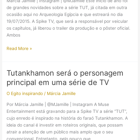
Márcia Jamille | Instagram | @MJamille Este início de ano foi
de grandes novidades sobre a série TUT, já citada em outra
ocasião aqui no Arqueologia Egípcia e que estreará no dia
19/07/2015. A Spike TV, que será a responsável por veicular
os capítulos, já liberou o trailer da produção e o pôster oficial.
Ambos
TUT:
Read More »
Novidades
e
fotos
Tutankhamon será o personagem
sobre
principal em uma série de TV
a
série
O Egito inspirando
/
Márcia Jamille
inspirada
no
Por Márcia Jamille | @MJamille | Instagram A Muse
faraó
Entertainment está gravando para a Spike TV a série “TUT”,
Tutankhamon
cujo enredo é inspirado na história do faraó Tutankhamon. A
ideia do canal é investir em roteiros originais, que possam
atrair a atenção de um público mais amplo que o seu
convencional. Entretanto, pelo pouco que