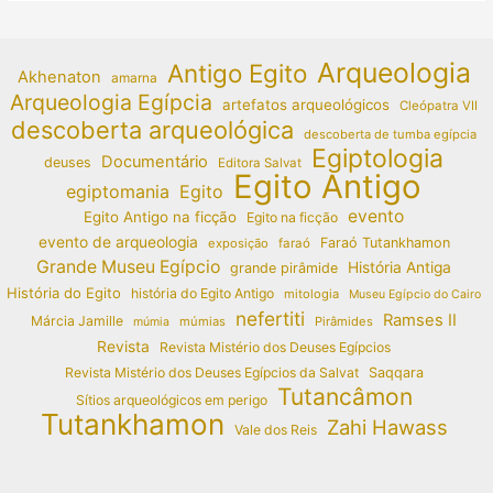
Arqueologia
Antigo Egito
Akhenaton
amarna
Arqueologia Egípcia
artefatos arqueológicos
Cleópatra VII
descoberta arqueológica
descoberta de tumba egípcia
Egiptologia
Documentário
deuses
Editora Salvat
Egito Antigo
egiptomania
Egito
evento
Egito Antigo na ficção
Egito na ficção
evento de arqueologia
Faraó Tutankhamon
exposição
faraó
Grande Museu Egípcio
História Antiga
grande pirâmide
História do Egito
história do Egito Antigo
mitologia
Museu Egípcio do Cairo
nefertiti
Ramses II
Márcia Jamille
múmias
Pirâmides
múmia
Revista
Revista Mistério dos Deuses Egípcios
Revista Mistério dos Deuses Egípcios da Salvat
Saqqara
Tutancâmon
Sítios arqueológicos em perigo
Tutankhamon
Zahi Hawass
Vale dos Reis