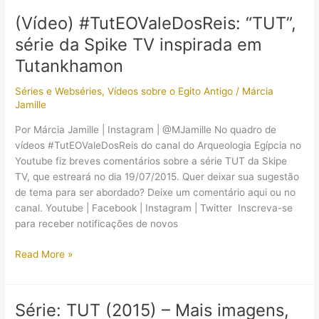
Para
(Vídeo) #TutEOValeDosReis: “TUT”,
quem
série da Spike TV inspirada em
ainda
não
Tutankhamon
assistiu
Séries e Webséries
,
Vídeos sobre o Egito Antigo
/
Márcia
a
Jamille
série
“TUT”
Por Márcia Jamille | Instagram | @MJamille No quadro de
vídeos #TutEOValeDosReis do canal do Arqueologia Egípcia no
Youtube fiz breves comentários sobre a série TUT da Skipe
TV, que estreará no dia 19/07/2015. Quer deixar sua sugestão
de tema para ser abordado? Deixe um comentário aqui ou no
canal. Youtube | Facebook | Instagram | Twitter Inscreva-se
para receber notificações de novos
(Vídeo)
Read More »
#TutEOValeDosReis:
“TUT”,
série
Série: TUT (2015) – Mais imagens,
da