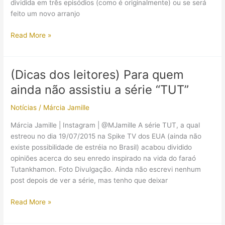
2015)
dividida em três episódios (como é originalmente) ou se será
feito um novo arranjo
Série
Read More »
TUT
irá
estrear
(Dicas dos leitores) Para quem
na
ainda não assistiu a série “TUT”
The
History
Notícias
/
Márcia Jamille
Channel
Márcia Jamille | Instagram | @MJamille A série TUT, a qual
estreou no dia 19/07/2015 na Spike TV dos EUA (ainda não
existe possibilidade de estréia no Brasil) acabou dividido
opiniões acerca do seu enredo inspirado na vida do faraó
Tutankhamon. Foto Divulgação. Ainda não escrevi nenhum
post depois de ver a série, mas tenho que deixar
(Dicas
Read More »
dos
leitores)