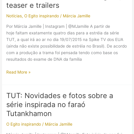
teaser e trailers
Spike
TV
Notícias
,
O Egito inspirando
/
Márcia Jamille
inspirada
em
Por Márcia Jamille | Instagram | @MJamille A partir de
Tutankhamon
hoje faltam exatamente quatro dias para a estréia da série
TUT, a qual irá ao ar no dia 19/07/2015 na Spike TV dos EUA
(ainda não existe possibilidade de estréia no Brasil). De acordo
com a produção a trama foi pensada tendo como base os
resultados do exame de DNA da família
Série:
Read More »
TUT
(2015)
–
TUT: Novidades e fotos sobre a
Mais
série inspirada no faraó
imagens,
teaser
Tutankhamon
e
O Egito inspirando
/
Márcia Jamille
trailers