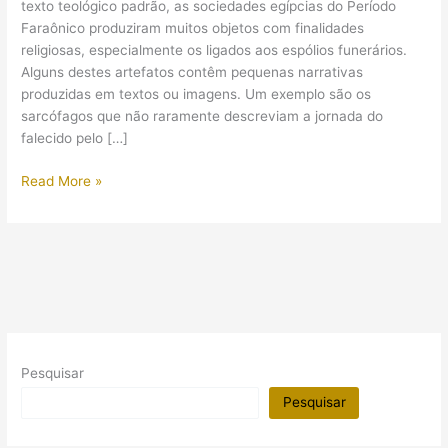
texto teológico padrão, as sociedades egípcias do Período
Faraônico produziram muitos objetos com finalidades
religiosas, especialmente os ligados aos espólios funerários.
Alguns destes artefatos contêm pequenas narrativas
produzidas em textos ou imagens. Um exemplo são os
sarcófagos que não raramente descreviam a jornada do
falecido pelo […]
Detalhe
Read More »
da
criação
do
cosmo
no
sarcófago
de
Butehamon
Pesquisar
Pesquisar