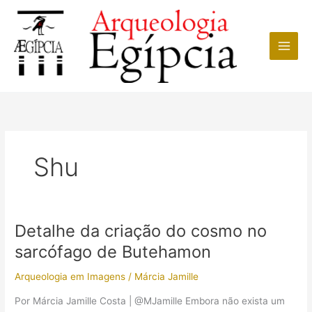
Ir
para
o
conteúdo
Shu
Detalhe da criação do cosmo no
sarcófago de Butehamon
Arqueologia em Imagens
/
Márcia Jamille
Por Márcia Jamille Costa | @MJamille Embora não exista um