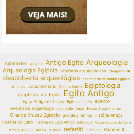
Arqueologia
Antigo Egito
Akhenaton
amarna
Arqueologia Egípcia
artefatos arqueológicos
Cleópatra VII
descoberta arqueológica
descoberta de tumba egípcia
Egiptologia
Documentário
deuses
Editora Salvat
Egito Antigo
egiptomania
Egito
evento
Egito Antigo na ficção
Egito na ficção
evento de arqueologia
Faraó Tutankhamon
exposição
faraó
Grande Museu Egípcio
História Antiga
grande pirâmide
História do Egito
história do Egito Antigo
mitologia
Museu Egípcio do Cairo
nefertiti
Ramses II
Márcia Jamille
múmias
Pirâmides
múmia