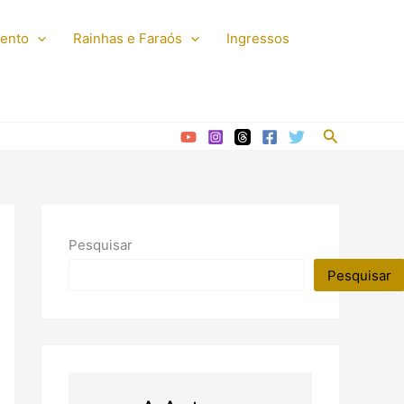
mento
Rainhas e Faraós
Ingressos
Pesquisar
Pesquisar
Pesquisar