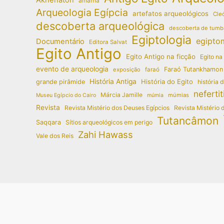
amarna
Arqueologia Egípcia
artefatos arqueológicos
Cleó
descoberta arqueológica
descoberta de tumb
Egiptologia
egipto
Documentário
Editora Salvat
Egito Antigo
Egito Antigo na ficção
Egito na
evento de arqueologia
Faraó Tutankhamon
exposição
faraó
História Antiga
História do Egito
grande pirâmide
história 
nefertit
Márcia Jamille
múmias
Museu Egípcio do Cairo
múmia
Revista
Revista Mistério dos Deuses Egípcios
Revista Mistério 
Tutancâmon
Saqqara
Sítios arqueológicos em perigo
Zahi Hawass
Vale dos Reis