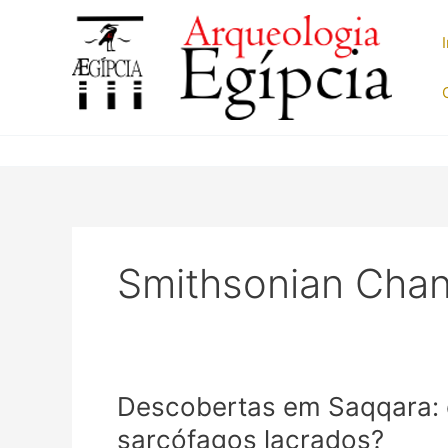
Ir
para
o
conteúdo
Smithsonian Chan
Descobertas em Saqqara: 
sarcófagos lacrados?