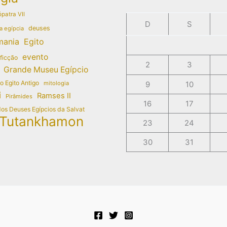
patra VII
D
S
deuses
a egípcia
mania
Egito
evento
 ficção
2
3
Grande Museu Egípcio
do Egito Antigo
mitologia
9
10
i
Ramses II
Pirâmides
16
17
dos Deuses Egípcios da Salvat
Tutankhamon
23
24
30
31