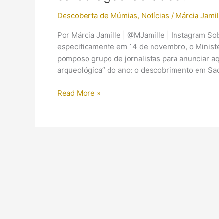
Descoberta de Múmias
,
Notícias
/
Márcia Jamil
Por Márcia Jamille | @MJamille | Instagram So
especificamente em 14 de novembro, o Ministé
pomposo grupo de jornalistas para anunciar a
arqueológica” do ano: o descobrimento em Saq
Descobertas
Read More »
em
Saqqara:
o
que
sabemos
sobre
os
100
sarcófagos
lacrados?