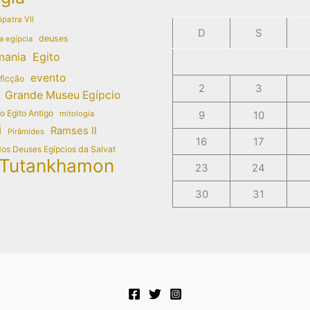
patra VII
D
S
deuses
a egípcia
mania
Egito
evento
 ficção
2
3
Grande Museu Egípcio
do Egito Antigo
mitologia
9
10
i
Ramses II
Pirâmides
16
17
dos Deuses Egípcios da Salvat
Tutankhamon
23
24
30
31