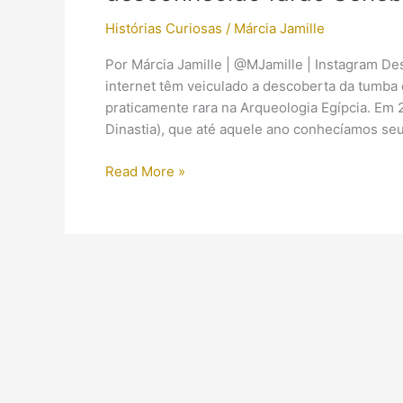
Histórias Curiosas
/
Márcia Jamille
Por Márcia Jamille | @MJamille | Instagram De
internet têm veiculado a descoberta da tumba
praticamente rara na Arqueologia Egípcia. Em
Dinastia), que até aquele ano conhecíamos seu
Comentários
Read More »
acerca
da
descoberta
da
tumba
do
até
então
desconhecido
faraó