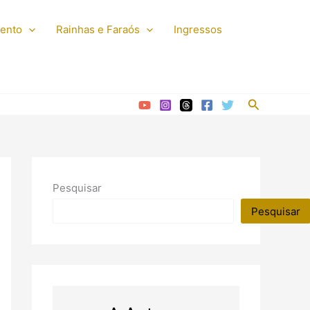
mento
Rainhas e Faraós
Ingressos
Pesquisar
Pesquisar
Pesquisar