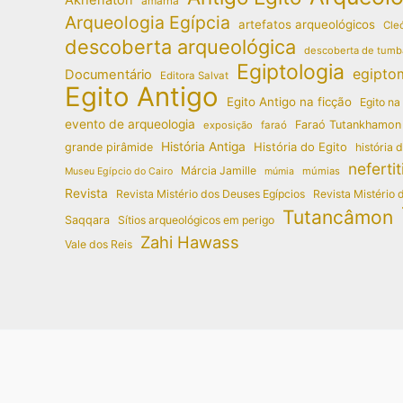
amarna
Arqueologia Egípcia
artefatos arqueológicos
Cleó
descoberta arqueológica
descoberta de tumb
Egiptologia
egipto
Documentário
Editora Salvat
Egito Antigo
Egito Antigo na ficção
Egito na
evento de arqueologia
Faraó Tutankhamon
exposição
faraó
História Antiga
História do Egito
grande pirâmide
história 
nefertit
Márcia Jamille
múmias
Museu Egípcio do Cairo
múmia
Revista
Revista Mistério dos Deuses Egípcios
Revista Mistério 
Tutancâmon
Saqqara
Sítios arqueológicos em perigo
Zahi Hawass
Vale dos Reis