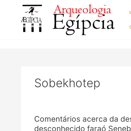
Ir
para
o
conteúdo
Sobekhotep
Comentários acerca da de
desconhecido faraó Sene