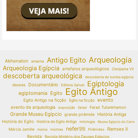
Arqueologia
Antigo Egito
Akhenaton
amarna
Arqueologia Egípcia
artefatos arqueológicos
Cleópatra VII
descoberta arqueológica
descoberta de tumba egípcia
Egiptologia
Documentário
deuses
Editora Salvat
Egito Antigo
egiptomania
Egito
evento
Egito Antigo na ficção
Egito na ficção
evento de arqueologia
Faraó Tutankhamon
exposição
faraó
Grande Museu Egípcio
História Antiga
grande pirâmide
História do Egito
história do Egito Antigo
mitologia
Museu Egípcio do Cairo
nefertiti
Ramses II
Márcia Jamille
múmias
Pirâmides
múmia
Revista
Revista Mistério dos Deuses Egípcios