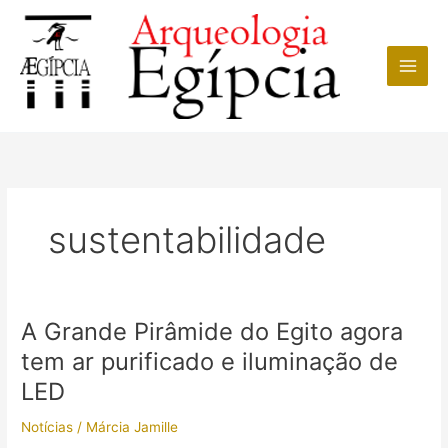
Ir
para
o
conteúdo
sustentabilidade
A Grande Pirâmide do Egito agora
tem ar purificado e iluminação de
LED
Notícias
/
Márcia Jamille