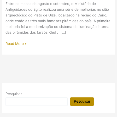
Entre os meses de agosto e setembro, o Ministério de
Antiguidades do Egito realizou uma série de melhorias no sítio
arqueológico do Platô de Gizé, localizado na região do Cairo,
onde estão as três mais famosas pirâmides do país. A primeira
melhoria foi a modernização do sistema de iluminação interna
das pirâmides dos faraós Khufu, […]
A
Read More »
Grande
Pirâmide
do
Egito
agora
tem
ar
purificado
Pesquisar
e
iluminação
Pesquisar
de
LED