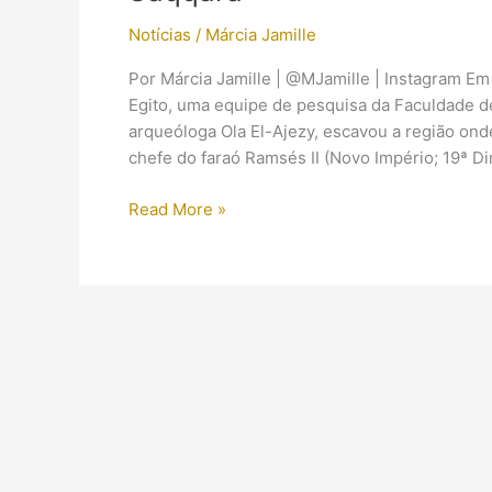
Notícias
/
Márcia Jamille
Por Márcia Jamille | @MJamille | Instagram Em 
Egito, uma equipe de pesquisa da Faculdade de
arqueóloga Ola El-Ajezy, escavou a região on
chefe do faraó Ramsés II (Novo Império; 19ª Din
Tumba
Read More »
de
tesoureiro
do
faraó
Ramsés
II
é
encontrada
em
Saqqara