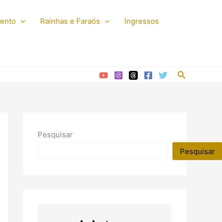
mento
Rainhas e Faraós
Ingressos
Pesquisar
Pesquisar
Pesquisar