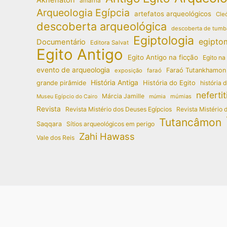
amarna
Arqueologia Egípcia
artefatos arqueológicos
Cleó
descoberta arqueológica
descoberta de tumb
Egiptologia
egipto
Documentário
Editora Salvat
Egito Antigo
Egito Antigo na ficção
Egito na
evento de arqueologia
Faraó Tutankhamon
exposição
faraó
História Antiga
História do Egito
grande pirâmide
história 
nefertit
Márcia Jamille
múmias
Museu Egípcio do Cairo
múmia
Revista
Revista Mistério dos Deuses Egípcios
Revista Mistério 
Tutancâmon
Saqqara
Sítios arqueológicos em perigo
Zahi Hawass
Vale dos Reis