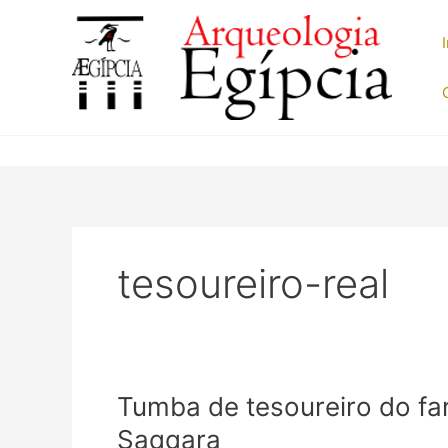
Ir
para
o
conteúdo
tesoureiro-real
Tumba de tesoureiro do fa
Saqqara