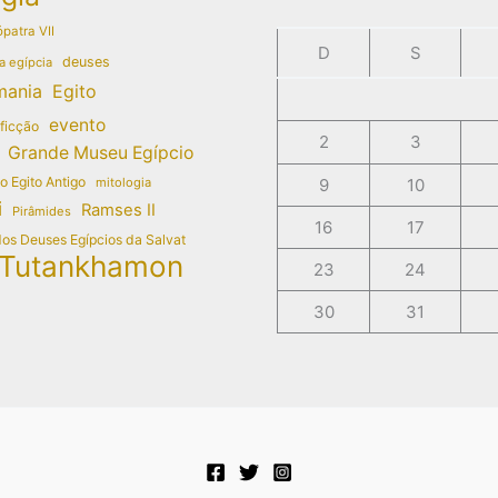
patra VII
D
S
deuses
a egípcia
mania
Egito
evento
 ficção
2
3
Grande Museu Egípcio
do Egito Antigo
mitologia
9
10
i
Ramses II
Pirâmides
16
17
dos Deuses Egípcios da Salvat
Tutankhamon
23
24
30
31