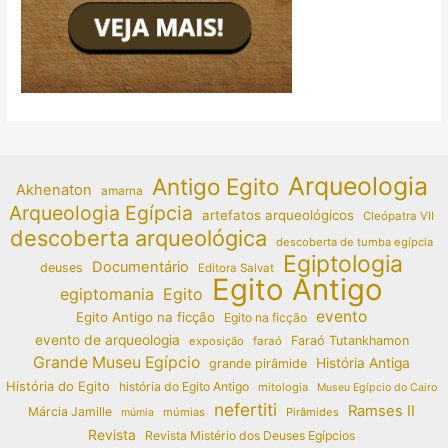
Arqueologia
Antigo Egito
Akhenaton
amarna
Arqueologia Egípcia
artefatos arqueológicos
Cleópatra VII
descoberta arqueológica
descoberta de tumba egípcia
Egiptologia
Documentário
deuses
Editora Salvat
Egito Antigo
egiptomania
Egito
evento
Egito Antigo na ficção
Egito na ficção
evento de arqueologia
Faraó Tutankhamon
exposição
faraó
Grande Museu Egípcio
História Antiga
grande pirâmide
História do Egito
história do Egito Antigo
mitologia
Museu Egípcio do Cairo
nefertiti
Ramses II
Márcia Jamille
múmias
Pirâmides
múmia
Revista
Revista Mistério dos Deuses Egípcios