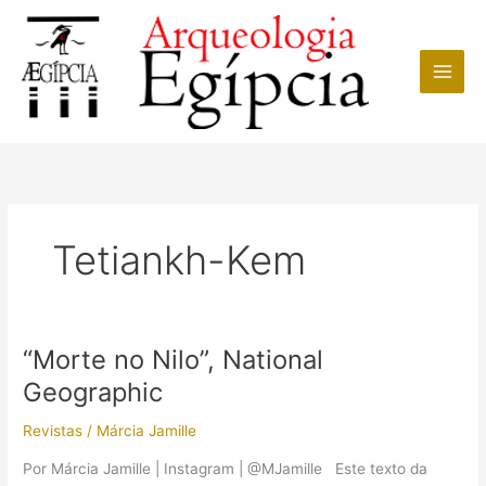
Ir
para
o
conteúdo
Tetiankh-Kem
“Morte no Nilo”, National
Geographic
Revistas
/
Márcia Jamille
Por Márcia Jamille | Instagram | @MJamille Este texto da