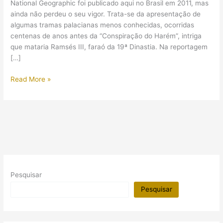
National Geographic foi publicado aqui no Brasil em 2011, mas
ainda não perdeu o seu vigor. Trata-se da apresentação de
algumas tramas palacianas menos conhecidas, ocorridas
centenas de anos antes da “Conspiração do Harém”, intriga
que mataria Ramsés III, faraó da 19ª Dinastia. Na reportagem
[…]
“Morte
Read More »
no
Nilo”,
National
Geographic
Pesquisar
Pesquisar