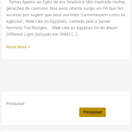
Temas ligados ao Egito da era faraônica têm inspirado muitas
gerações de cantores. Nos anos oitenta surgiu um hit que fez
sucesso por sugerir que seus ouvintes “caminhassem como os
egípcios”, Walk Like an Egyptian, cantado pela a banda
feminina The Bangles. Walk Like an Egyptian hit do álbum
Different Light (lançado em 1985) […]
Egiptolizando:
Read More »
Walk
Like
An
Egyptian
Pesquisar
Pesquisar