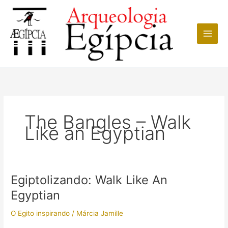
Ir
para
o
conteúdo
The Bangles – Walk
Like an Egyptian
Egiptolizando: Walk Like An
Egyptian
O Egito inspirando
/
Márcia Jamille