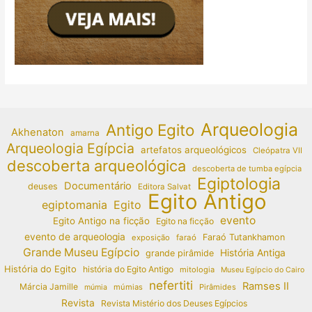
Arqueologia
Antigo Egito
Akhenaton
amarna
Arqueologia Egípcia
artefatos arqueológicos
Cleópatra VII
descoberta arqueológica
descoberta de tumba egípcia
Egiptologia
Documentário
deuses
Editora Salvat
Egito Antigo
egiptomania
Egito
evento
Egito Antigo na ficção
Egito na ficção
evento de arqueologia
Faraó Tutankhamon
exposição
faraó
Grande Museu Egípcio
História Antiga
grande pirâmide
História do Egito
história do Egito Antigo
mitologia
Museu Egípcio do Cairo
nefertiti
Ramses II
Márcia Jamille
múmias
Pirâmides
múmia
Revista
Revista Mistério dos Deuses Egípcios