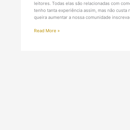
para
leitores. Todas elas são relacionadas com com
download
tenho tanta experiência assim, mas não custa
queira aumentar a nossa comunidade inscreva
(Vídeo)
Read More »
Perguntas
#1
Estudar/Trabalhar
com
Antiguidade
egípcia