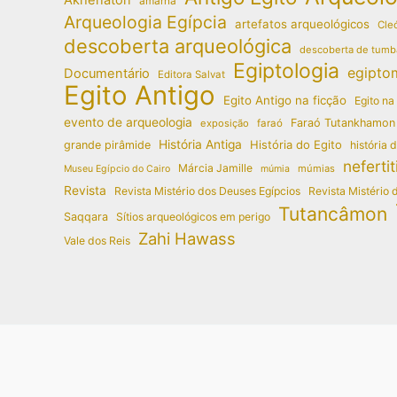
amarna
Arqueologia Egípcia
artefatos arqueológicos
Cleó
descoberta arqueológica
descoberta de tumb
Egiptologia
egipto
Documentário
Editora Salvat
Egito Antigo
Egito Antigo na ficção
Egito na
evento de arqueologia
Faraó Tutankhamon
exposição
faraó
História Antiga
História do Egito
grande pirâmide
história 
nefertit
Márcia Jamille
múmias
Museu Egípcio do Cairo
múmia
Revista
Revista Mistério dos Deuses Egípcios
Revista Mistério 
Tutancâmon
Saqqara
Sítios arqueológicos em perigo
Zahi Hawass
Vale dos Reis