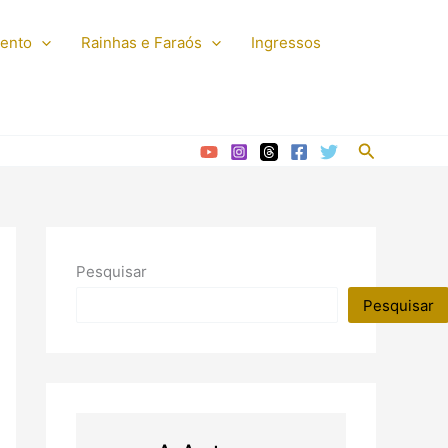
mento
Rainhas e Faraós
Ingressos
Pesquisar
Pesquisar
Pesquisar