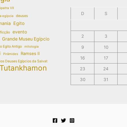
patra VII
D
S
deuses
a egípcia
mania
Egito
evento
 ficção
2
3
Grande Museu Egípcio
do Egito Antigo
mitologia
9
10
i
Ramses II
Pirâmides
16
17
dos Deuses Egípcios da Salvat
Tutankhamon
23
24
30
31