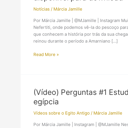
Notícias
/
Márcia Jamille
Por Márcia Jamille | @MJamille | Instagram M
Nefertiti, onde podemos vê-la do pescoço par
que conhecem a história por trás da sua chega
reinou durante o período a Amarniano […]
Uma
Read More »
cópia
em
alta
resolução
do
(Vídeo) Perguntas #1 Estu
busto
egípcia
de
Nefertiti
Vídeos sobre o Egito Antigo
/
Márcia Jamille
está
disponível
Por Márcia Jamille | Instagram | @MJamille N