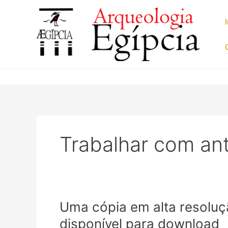
Ir
para
o
conteúdo
Trabalhar com ant
Uma cópia em alta resoluçã
disponível para download