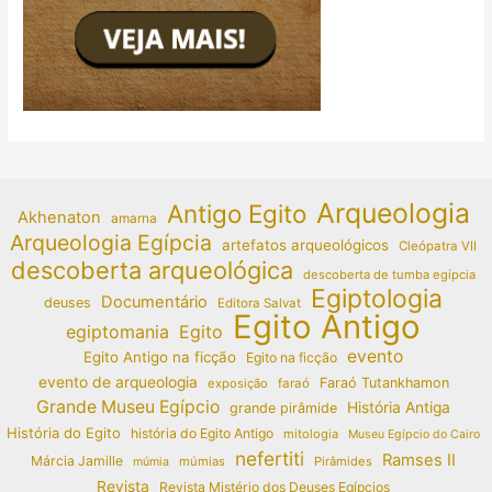
Arqueologia
Antigo Egito
Akhenaton
amarna
Arqueologia Egípcia
artefatos arqueológicos
Cleópatra VII
descoberta arqueológica
descoberta de tumba egípcia
Egiptologia
Documentário
deuses
Editora Salvat
Egito Antigo
egiptomania
Egito
evento
Egito Antigo na ficção
Egito na ficção
evento de arqueologia
Faraó Tutankhamon
exposição
faraó
Grande Museu Egípcio
História Antiga
grande pirâmide
História do Egito
história do Egito Antigo
mitologia
Museu Egípcio do Cairo
nefertiti
Ramses II
Márcia Jamille
múmias
Pirâmides
múmia
Revista
Revista Mistério dos Deuses Egípcios