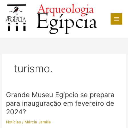
Ir
para
o
conteúdo
turismo.
Grande Museu Egípcio se prepara
para inauguração em fevereiro de
2024?
Notícias
/
Márcia Jamille