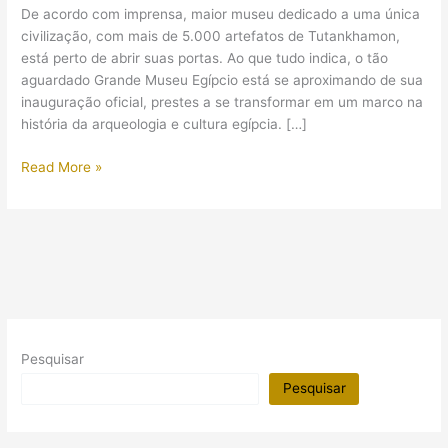
De acordo com imprensa, maior museu dedicado a uma única
civilização, com mais de 5.000 artefatos de Tutankhamon,
está perto de abrir suas portas. Ao que tudo indica, o tão
aguardado Grande Museu Egípcio está se aproximando de sua
inauguração oficial, prestes a se transformar em um marco na
história da arqueologia e cultura egípcia. […]
Grande
Read More »
Museu
Egípcio
se
prepara
para
inauguração
em
fevereiro
Pesquisar
de
2024?
Pesquisar