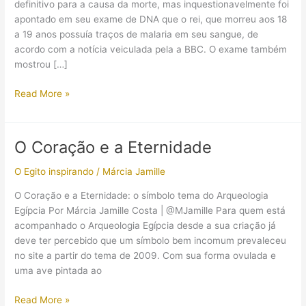
definitivo para a causa da morte, mas inquestionavelmente foi
apontado em seu exame de DNA que o rei, que morreu aos 18
a 19 anos possuía traços de malaria em seu sangue, de
acordo com a notícia veiculada pela a BBC. O exame também
mostrou […]
Tutankhamon
Read More »
pode
ter
morrido
O Coração e a Eternidade
de
malária
O Egito inspirando
/
Márcia Jamille
O Coração e a Eternidade: o símbolo tema do Arqueologia
Egípcia Por Márcia Jamille Costa | @MJamille Para quem está
acompanhado o Arqueologia Egípcia desde a sua criação já
deve ter percebido que um símbolo bem incomum prevaleceu
no site a partir do tema de 2009. Com sua forma ovulada e
uma ave pintada ao
O
Read More »