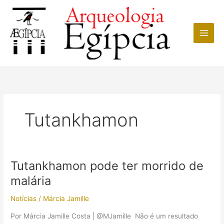
Ir
para
o
conteúdo
Tutankhamon
Tutankhamon pode ter morrido de
malária
Notícias
/
Márcia Jamille
Por Márcia Jamille Costa | @MJamille Não é um resultado