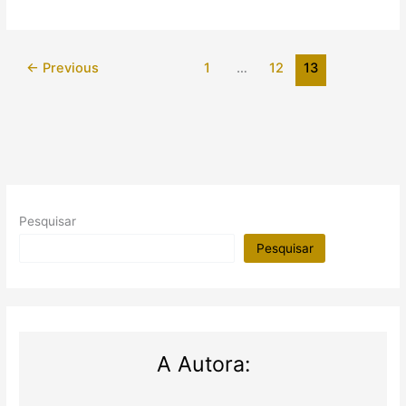
Coração
e
a
←
Previous
1
…
12
13
Eternidade
Pesquisar
Pesquisar
A Autora: