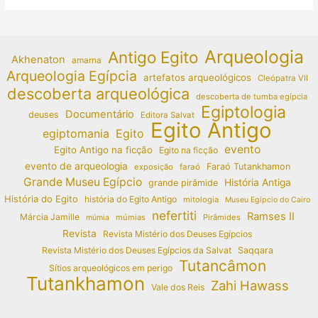
Arqueologia
Antigo Egito
Akhenaton
amarna
Arqueologia Egípcia
artefatos arqueológicos
Cleópatra VII
descoberta arqueológica
descoberta de tumba egípcia
Egiptologia
Documentário
deuses
Editora Salvat
Egito Antigo
egiptomania
Egito
evento
Egito Antigo na ficção
Egito na ficção
evento de arqueologia
Faraó Tutankhamon
exposição
faraó
Grande Museu Egípcio
História Antiga
grande pirâmide
História do Egito
história do Egito Antigo
mitologia
Museu Egípcio do Cairo
nefertiti
Ramses II
Márcia Jamille
múmias
Pirâmides
múmia
Revista
Revista Mistério dos Deuses Egípcios
Revista Mistério dos Deuses Egípcios da Salvat
Saqqara
Tutancâmon
Sítios arqueológicos em perigo
Tutankhamon
Zahi Hawass
Vale dos Reis