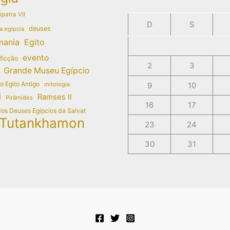
patra VII
D
S
deuses
a egípcia
mania
Egito
evento
 ficção
2
3
Grande Museu Egípcio
do Egito Antigo
mitologia
9
10
i
Ramses II
Pirâmides
16
17
dos Deuses Egípcios da Salvat
Tutankhamon
23
24
30
31