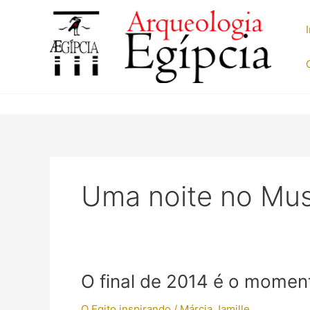
Ir
para
o
conteúdo
Uma noite no Mu
O final de 2014 é o momen
O Egito inspirando
/
Márcia Jamille