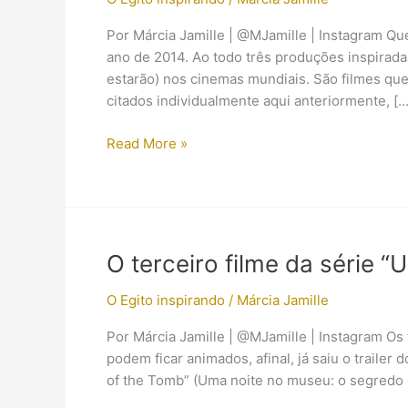
Por Márcia Jamille | @MJamille | Instagram Qu
ano de 2014. Ao todo três produções inspirada
estarão) nos cinemas mundiais. São filmes que
citados individualmente aqui anteriormente, […
O
Read More »
final
de
2014
é
o
O terceiro filme da série “
momento
do
O Egito inspirando
/
Márcia Jamille
Egito
Por Márcia Jamille | @MJamille | Instagram Os
Antigo
podem ficar animados, afinal, já saiu o trailer 
nos
of the Tomb” (Uma noite no museu: o segredo d
cinemas