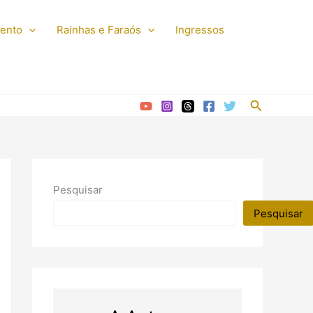
mento
Rainhas e Faraós
Ingressos
Pesquisar
Pesquisar
Pesquisar