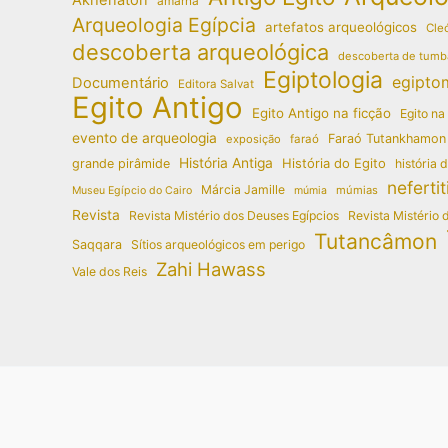
amarna
Arqueologia Egípcia
artefatos arqueológicos
Cleó
descoberta arqueológica
descoberta de tumb
Egiptologia
egipto
Documentário
Editora Salvat
Egito Antigo
Egito Antigo na ficção
Egito na
evento de arqueologia
Faraó Tutankhamon
exposição
faraó
História Antiga
História do Egito
grande pirâmide
história 
nefertit
Márcia Jamille
múmias
Museu Egípcio do Cairo
múmia
Revista
Revista Mistério dos Deuses Egípcios
Revista Mistério 
Tutancâmon
Saqqara
Sítios arqueológicos em perigo
Zahi Hawass
Vale dos Reis