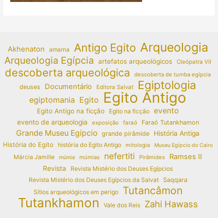
Arqueologia
Antigo Egito
Akhenaton
amarna
Arqueologia Egípcia
artefatos arqueológicos
Cleópatra VII
descoberta arqueológica
descoberta de tumba egípcia
Egiptologia
Documentário
deuses
Editora Salvat
Egito Antigo
egiptomania
Egito
evento
Egito Antigo na ficção
Egito na ficção
evento de arqueologia
Faraó Tutankhamon
exposição
faraó
Grande Museu Egípcio
História Antiga
grande pirâmide
História do Egito
história do Egito Antigo
mitologia
Museu Egípcio do Cairo
nefertiti
Ramses II
Márcia Jamille
múmias
Pirâmides
múmia
Revista
Revista Mistério dos Deuses Egípcios
Revista Mistério dos Deuses Egípcios da Salvat
Saqqara
Tutancâmon
Sítios arqueológicos em perigo
Tutankhamon
Zahi Hawass
Vale dos Reis