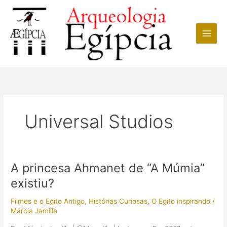
Ir
para
o
conteúdo
Universal Studios
A princesa Ahmanet de “A Múmia”
existiu?
Filmes e o Egito Antigo
,
Histórias Curiosas
,
O Egito inspirando
/
Márcia Jamille