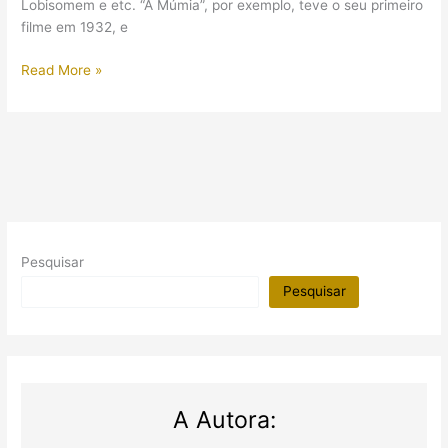
Lobisomem e etc. “A Múmia”, por exemplo, teve o seu primeiro
filme em 1932, e
A
Read More »
Múmia
(2017):
poder
antigo
e
a
sexualização
de
Pesquisar
um
monstro
Pesquisar
(Comentários
com
SPOILER)
A Autora: