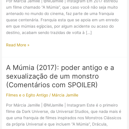
Por Márcia Jamille | @MJamille | Instagram Em 2017 estreou
um filme chamado “A Múmia”, que caso você não seja muito
antenado no mundo do cinema, faz parte de uma franquia
quase centenária. Franquia esta que se apoia em um enredo
em que múmias egípcias, por algum acidente ou acaso do
destino, acabam sendo trazidas de volta à […]
A
Read More »
princesa
Ahmanet
de
A Múmia (2017): poder antigo e a
“A
sexualização de um monstro
Múmia”
existiu?
(Comentários com SPOILER)
Filmes e o Egito Antigo
/
Márcia Jamille
Por Márcia Jamille | @MJamille | Instagram Este é o primeiro
filme da Dark Universe, da Universal Studios, que nada mais é
que uma franquia de filmes inspirados nos Monstros Clássicos
da própria Universal e que incluem “A Múmia”, Drácula,