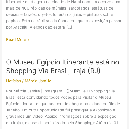
Itinerante está agora na cidade de Natal com um acervo com
mais de 400 réplicas de múmias, sarcófagos, estátuas de
deuses e faraós, objetos funerários, joias e pinturas sobre
papiros. Foto de réplicas da época em que a exposição passou
por Aracaju. A exposição estará […]
O
Read More »
Museu
Egípcio
Itinerante
O Museu Egípcio Itinerante está no
chega
Shopping Via Brasil, Irajá (RJ)
em
Natal
Notícias
/
Márcia Jamille
Por Márcia Jamille | Instagram | @MJamille O Shopping Via
Brasil está convidando todos vocês para visitar o Museu
Egípcio Itinerante, que acabou de chegar na cidade do Rio de
Janeiro. Em outra oportunidade fui prestigiar a exposição e
gravamos um vídeo: Abaixo informações sobre a exposição
em Irajá (release disponibilizado pelo Shopping): Até o dia 31