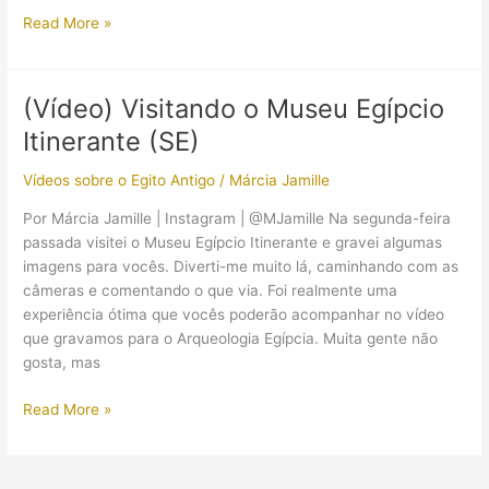
O
Read More »
Museu
Egípcio
Itinerante
(Vídeo) Visitando o Museu Egípcio
está
Itinerante (SE)
no
Shopping
Vídeos sobre o Egito Antigo
/
Márcia Jamille
Via
Brasil,
Por Márcia Jamille | Instagram | @MJamille Na segunda-feira
Irajá
passada visitei o Museu Egípcio Itinerante e gravei algumas
(RJ)
imagens para vocês. Diverti-me muito lá, caminhando com as
câmeras e comentando o que via. Foi realmente uma
experiência ótima que vocês poderão acompanhar no vídeo
que gravamos para o Arqueologia Egípcia. Muita gente não
gosta, mas
(Vídeo)
Read More »
Visitando
o
Museu