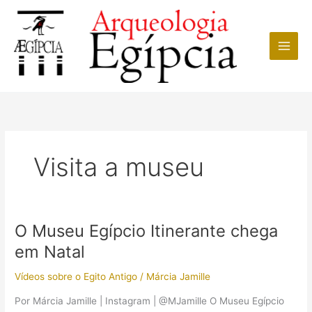
Ir
para
o
conteúdo
Visita a museu
O Museu Egípcio Itinerante chega
em Natal
Vídeos sobre o Egito Antigo
/
Márcia Jamille
Por Márcia Jamille | Instagram | @MJamille O Museu Egípcio