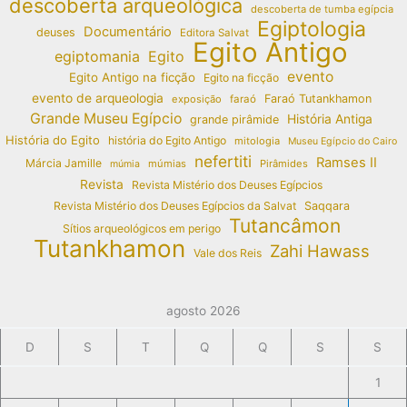
descoberta arqueológica
descoberta de tumba egípcia
Egiptologia
Documentário
deuses
Editora Salvat
Egito Antigo
egiptomania
Egito
evento
Egito Antigo na ficção
Egito na ficção
evento de arqueologia
Faraó Tutankhamon
exposição
faraó
Grande Museu Egípcio
História Antiga
grande pirâmide
História do Egito
história do Egito Antigo
mitologia
Museu Egípcio do Cairo
nefertiti
Ramses II
Márcia Jamille
múmias
Pirâmides
múmia
Revista
Revista Mistério dos Deuses Egípcios
Revista Mistério dos Deuses Egípcios da Salvat
Saqqara
Tutancâmon
Sítios arqueológicos em perigo
Tutankhamon
Zahi Hawass
Vale dos Reis
agosto 2026
D
S
T
Q
Q
S
S
1