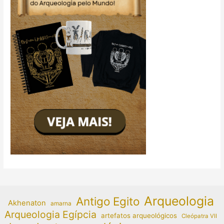
Arqueologia
Antigo Egito
Akhenaton
amarna
Arqueologia Egípcia
artefatos arqueológicos
Cleópatra VII