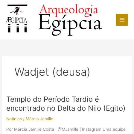
Ir
para
o
conteúdo
Wadjet (deusa)
Templo do Período Tardio é
encontrado no Delta do Nilo (Egito)
Notícias
/
Márcia Jamille
Por Márcia Jamille Costa | @MJamille | Instagram Uma equipe