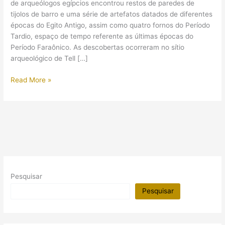
de arqueólogos egípcios encontrou restos de paredes de
tijolos de barro e uma série de artefatos datados de diferentes
épocas do Egito Antigo, assim como quatro fornos do Período
Tardio, espaço de tempo referente as últimas épocas do
Período Faraônico. As descobertas ocorreram no sítio
arqueológico de Tell […]
Templo
Read More »
do
Período
Tardio
é
encontrado
no
Delta
do
Pesquisar
Nilo
(Egito)
Pesquisar