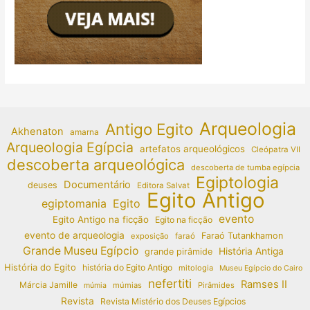
Arqueologia
Antigo Egito
Akhenaton
amarna
Arqueologia Egípcia
artefatos arqueológicos
Cleópatra VII
descoberta arqueológica
descoberta de tumba egípcia
Egiptologia
Documentário
deuses
Editora Salvat
Egito Antigo
egiptomania
Egito
evento
Egito Antigo na ficção
Egito na ficção
evento de arqueologia
Faraó Tutankhamon
exposição
faraó
Grande Museu Egípcio
História Antiga
grande pirâmide
História do Egito
história do Egito Antigo
mitologia
Museu Egípcio do Cairo
nefertiti
Ramses II
Márcia Jamille
múmias
Pirâmides
múmia
Revista
Revista Mistério dos Deuses Egípcios