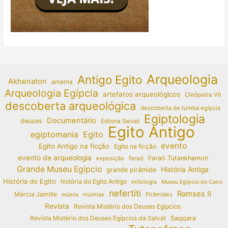
Arqueologia
Antigo Egito
Akhenaton
amarna
Arqueologia Egípcia
artefatos arqueológicos
Cleópatra VII
descoberta arqueológica
descoberta de tumba egípcia
Egiptologia
Documentário
deuses
Editora Salvat
Egito Antigo
egiptomania
Egito
evento
Egito Antigo na ficção
Egito na ficção
evento de arqueologia
Faraó Tutankhamon
exposição
faraó
Grande Museu Egípcio
História Antiga
grande pirâmide
História do Egito
história do Egito Antigo
mitologia
Museu Egípcio do Cairo
nefertiti
Ramses II
Márcia Jamille
múmias
Pirâmides
múmia
Revista
Revista Mistério dos Deuses Egípcios
Revista Mistério dos Deuses Egípcios da Salvat
Saqqara