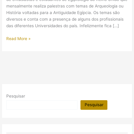
mensalmente realiza palestras com temas de Arqueologia ou
História voltadas para a Antiguidade Egípcia. Os temas são
diversos e conta com a presença de alguns dos profissionais
das diferentes Universidades do país. Infelizmente fica […]
Palestras
Read More »
em
2012
no
WAES
Pesquisar
Pesquisar