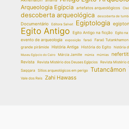
amarna
Arqueologia Egípcia
artefatos arqueológicos
Cleó
descoberta arqueológica
descoberta de tumb
Egiptologia
egipto
Documentário
Editora Salvat
Egito Antigo
Egito Antigo na ficção
Egito na
evento de arqueologia
Faraó Tutankhamon
exposição
faraó
História Antiga
História do Egito
grande pirâmide
história 
nefertit
Márcia Jamille
múmias
Museu Egípcio do Cairo
múmia
Revista
Revista Mistério dos Deuses Egípcios
Revista Mistério 
Tutancâmon
Saqqara
Sítios arqueológicos em perigo
Zahi Hawass
Vale dos Reis