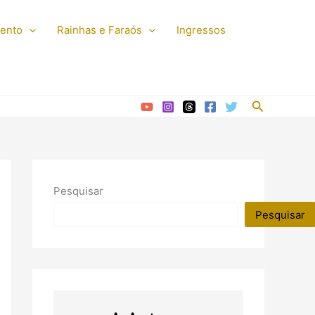
mento
Rainhas e Faraós
Ingressos
Pesquisar
Pesquisar
Pesquisar