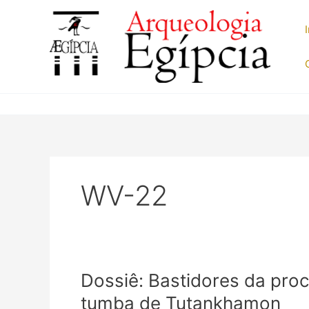
Ir
para
o
conteúdo
WV-22
Dossiê: Bastidores da pro
tumba de Tutankhamon