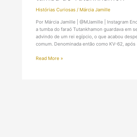
Histórias Curiosas
/
Márcia Jamille
Por Márcia Jamille | @MJamille | Instagram E
a tumba do faraó Tutankhamon guardava em seu
advindo de um rei egípcio, o que acabou desp
comum. Denominada então como KV-62, após 
Dossiê:
Read More »
Bastidores
da
procura
por
câmaras
escondidas
na
tumba
de
Tutankhamon