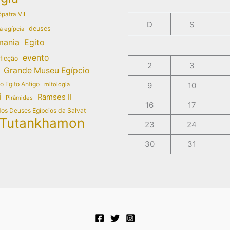
patra VII
D
S
deuses
a egípcia
mania
Egito
evento
 ficção
2
3
Grande Museu Egípcio
do Egito Antigo
mitologia
9
10
i
Ramses II
Pirâmides
16
17
dos Deuses Egípcios da Salvat
Tutankhamon
23
24
30
31