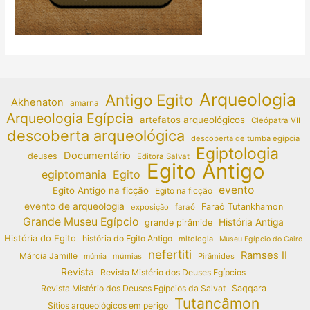
Arqueologia
Antigo Egito
Akhenaton
amarna
Arqueologia Egípcia
artefatos arqueológicos
Cleópatra VII
descoberta arqueológica
descoberta de tumba egípcia
Egiptologia
Documentário
deuses
Editora Salvat
Egito Antigo
egiptomania
Egito
evento
Egito Antigo na ficção
Egito na ficção
evento de arqueologia
Faraó Tutankhamon
exposição
faraó
Grande Museu Egípcio
História Antiga
grande pirâmide
História do Egito
história do Egito Antigo
mitologia
Museu Egípcio do Cairo
nefertiti
Ramses II
Márcia Jamille
múmias
Pirâmides
múmia
Revista
Revista Mistério dos Deuses Egípcios
Revista Mistério dos Deuses Egípcios da Salvat
Saqqara
Tutancâmon
Sítios arqueológicos em perigo