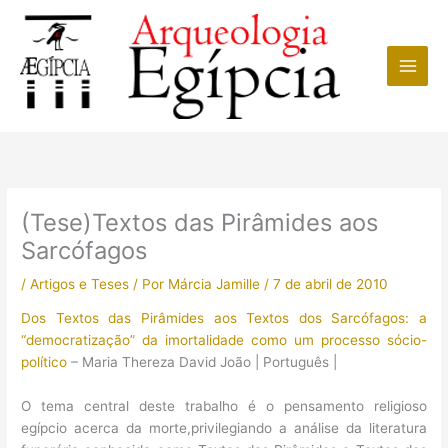
Ir
para
o
conteúdo
(Tese)Textos das Pirâmides aos
Sarcófagos
/
Artigos e Teses
/ Por
Márcia Jamille
/
7 de abril de 2010
Dos Textos das Pirâmides aos Textos dos Sarcófagos: a
“democratização” da imortalidade como um processo sócio-
político
– Maria Thereza David João | Português |
O tema central deste trabalho é o pensamento religioso
egípcio acerca da morte,privilegiando a análise da literatura