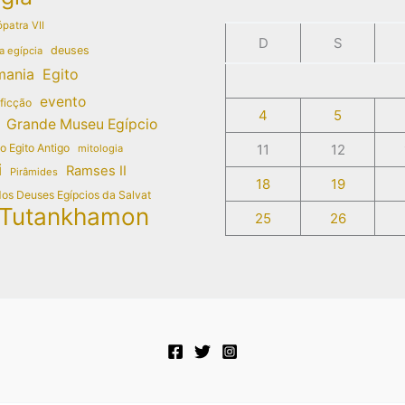
patra VII
D
S
deuses
a egípcia
mania
Egito
evento
 ficção
4
5
Grande Museu Egípcio
do Egito Antigo
11
12
mitologia
i
Ramses II
Pirâmides
18
19
dos Deuses Egípcios da Salvat
Tutankhamon
25
26