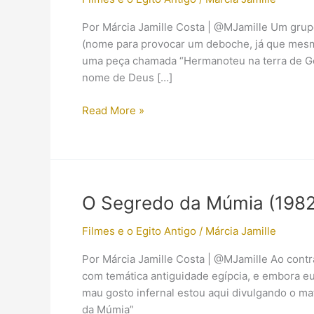
Por Márcia Jamille Costa | @MJamille Um gru
(nome para provocar um deboche, já que mes
uma peça chamada “Hermanoteu na terra de G
nome de Deus […]
Hermanoteu
Read More »
no
Egito:
uma
sátira
ao
O Segredo da Múmia (1982
Êxodo
Filmes e o Egito Antigo
/
Márcia Jamille
Por Márcia Jamille Costa | @MJamille Ao contrá
com temática antiguidade egípcia, e embora e
mau gosto infernal estou aqui divulgando o m
da Múmia”