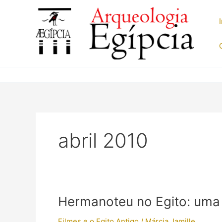
Ir
para
o
conteúdo
abril 2010
Hermanoteu no Egito: uma 
Filmes e o Egito Antigo
/
Márcia Jamille