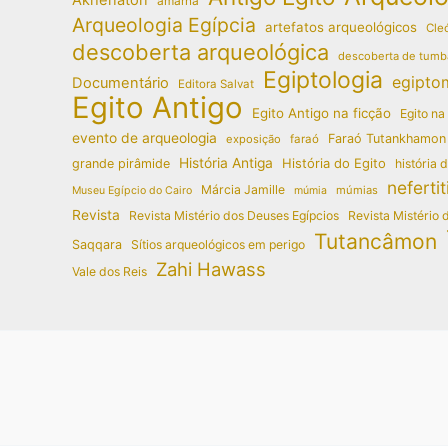
amarna
Arqueologia Egípcia
artefatos arqueológicos
Cleó
descoberta arqueológica
descoberta de tumb
Egiptologia
egipto
Documentário
Editora Salvat
Egito Antigo
Egito Antigo na ficção
Egito na
evento de arqueologia
Faraó Tutankhamon
exposição
faraó
História Antiga
História do Egito
grande pirâmide
história 
nefertit
Márcia Jamille
múmias
Museu Egípcio do Cairo
múmia
Revista
Revista Mistério dos Deuses Egípcios
Revista Mistério 
Tutancâmon
Saqqara
Sítios arqueológicos em perigo
Zahi Hawass
Vale dos Reis