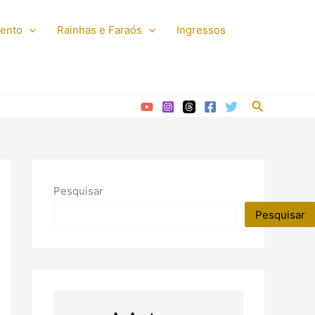
mento
Rainhas e Faraós
Ingressos
Pesquisar
Pesquisar
Pesquisar