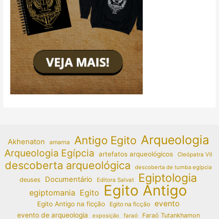
Arqueologia
Antigo Egito
Akhenaton
amarna
Arqueologia Egípcia
artefatos arqueológicos
Cleópatra VII
descoberta arqueológica
descoberta de tumba egípcia
Egiptologia
Documentário
deuses
Editora Salvat
Egito Antigo
egiptomania
Egito
evento
Egito Antigo na ficção
Egito na ficção
evento de arqueologia
Faraó Tutankhamon
exposição
faraó