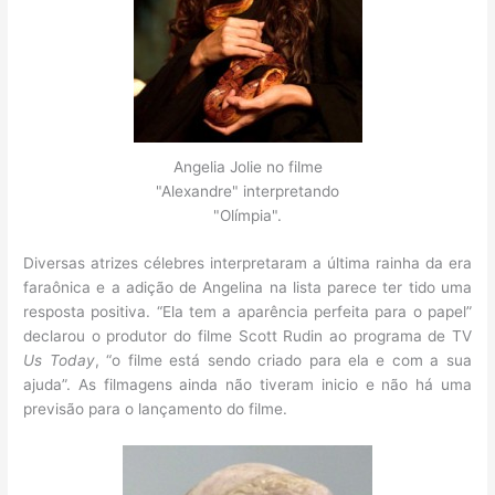
Angelia Jolie no filme
"Alexandre" interpretando
"Olímpia".
Diversas atrizes célebres interpretaram a última rainha da era
faraônica e a adição de Angelina na lista parece ter tido uma
resposta positiva. “Ela tem a aparência perfeita para o papel”
declarou o produtor do filme Scott Rudin ao programa de TV
Us Today
, “o filme está sendo criado para ela e com a sua
ajuda”. As filmagens ainda não tiveram inicio e não há uma
previsão para o lançamento do filme.