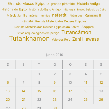
Grande Museu Egípcio
História Antiga
grande pirâmide
História do Egito
história do Egito Antigo
mitologia
Museu Egípcio do Cairo
nefertiti
Ramses II
Márcia Jamille
múmias
Pirâmides
múmia
Revista
Revista Mistério dos Deuses Egípcios
Revista Mistério dos Deuses Egípcios da Salvat
Saqqara
Tutancâmon
Sítios arqueológicos em perigo
Tutankhamon
Zahi Hawass
Vale dos Reis
junho 2010
D
S
T
Q
Q
S
S
1
2
3
4
5
6
7
8
9
10
11
12
13
14
15
16
17
18
19
20
21
22
23
24
25
26
27
28
29
30