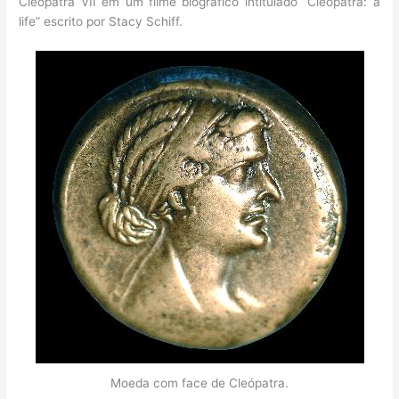
Cleópatra VII em um filme biográfico intitulado “Cleopatra: a
life” escrito por Stacy Schiff.
Moeda com face de Cleópatra.