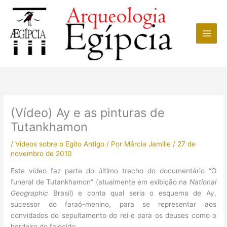
Ir
para
o
conteúdo
(Vídeo) Ay e as pinturas de
Tutankhamon
/
Vídeos sobre o Egito Antigo
/ Por
Márcia Jamille
/
27 de
novembro de 2010
Este vídeo faz parte do último trecho do documentário “O
funeral de Tutankhamon” (atualmente em exibição na
National
Geographic
Brasil) e conta qual seria o esquema de Ay,
sucessor do faraó-menino, para se representar aos
convidados do sepultamento do rei e para os deuses como o
herdeiro do falecido.