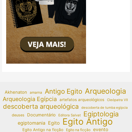
Arqueologia
Antigo Egito
Akhenaton
amarna
Arqueologia Egípcia
artefatos arqueológicos
Cleópatra VII
descoberta arqueológica
descoberta de tumba egípcia
Egiptologia
Documentário
deuses
Editora Salvat
Egito Antigo
egiptomania
Egito
evento
Egito Antigo na ficção
Egito na ficção