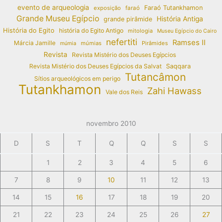
evento de arqueologia
Faraó Tutankhamon
exposição
faraó
Grande Museu Egípcio
História Antiga
grande pirâmide
História do Egito
história do Egito Antigo
mitologia
Museu Egípcio do Cairo
nefertiti
Ramses II
Márcia Jamille
múmias
Pirâmides
múmia
Revista
Revista Mistério dos Deuses Egípcios
Revista Mistério dos Deuses Egípcios da Salvat
Saqqara
Tutancâmon
Sítios arqueológicos em perigo
Tutankhamon
Zahi Hawass
Vale dos Reis
novembro 2010
D
S
T
Q
Q
S
S
1
2
3
4
5
6
7
8
9
10
11
12
13
14
15
16
17
18
19
20
21
22
23
24
25
26
27