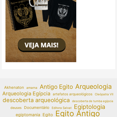
Arqueologia
Antigo Egito
Akhenaton
amarna
Arqueologia Egípcia
artefatos arqueológicos
Cleópatra VII
descoberta arqueológica
descoberta de tumba egípcia
Egiptologia
Documentário
deuses
Editora Salvat
Egito Antigo
egiptomania
Egito