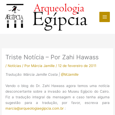
Ir
para
o
conteúdo
Triste Notícia – Por Zahi Hawass
/
Notícias
/ Por
Márcia Jamille
/
12 de fevereiro de 2011
Tradução: Márcia Jamille Costa |
@MJamille
Vendo o blog do Dr. Zahi Hawass agora temos uma notícia
desconcertante sobre a invasão ao Museu Egípcio do Cairo.
Fiz a tradução integral da mensagem e caso tenha alguma
sugestão para a tradução, por favor, escreva para
marcia@arqueologiaegipcia.com.br
: