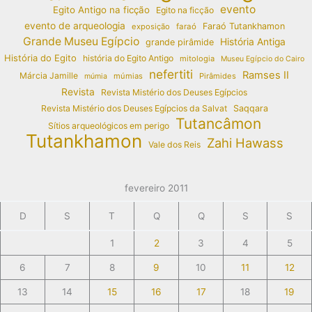
evento
Egito Antigo na ficção
Egito na ficção
evento de arqueologia
Faraó Tutankhamon
exposição
faraó
Grande Museu Egípcio
História Antiga
grande pirâmide
História do Egito
história do Egito Antigo
mitologia
Museu Egípcio do Cairo
nefertiti
Ramses II
Márcia Jamille
múmias
Pirâmides
múmia
Revista
Revista Mistério dos Deuses Egípcios
Revista Mistério dos Deuses Egípcios da Salvat
Saqqara
Tutancâmon
Sítios arqueológicos em perigo
Tutankhamon
Zahi Hawass
Vale dos Reis
fevereiro 2011
D
S
T
Q
Q
S
S
1
2
3
4
5
6
7
8
9
10
11
12
13
14
15
16
17
18
19