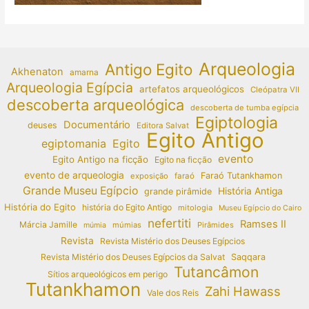
Arqueologia
Antigo Egito
Akhenaton
amarna
Arqueologia Egípcia
artefatos arqueológicos
Cleópatra VII
descoberta arqueológica
descoberta de tumba egípcia
Egiptologia
Documentário
deuses
Editora Salvat
Egito Antigo
egiptomania
Egito
evento
Egito Antigo na ficção
Egito na ficção
evento de arqueologia
Faraó Tutankhamon
exposição
faraó
Grande Museu Egípcio
História Antiga
grande pirâmide
História do Egito
história do Egito Antigo
mitologia
Museu Egípcio do Cairo
nefertiti
Ramses II
Márcia Jamille
múmias
Pirâmides
múmia
Revista
Revista Mistério dos Deuses Egípcios
Revista Mistério dos Deuses Egípcios da Salvat
Saqqara
Tutancâmon
Sítios arqueológicos em perigo
Tutankhamon
Zahi Hawass
Vale dos Reis