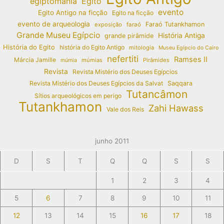
egiptomania
Egito
evento
Egito Antigo na ficção
Egito na ficção
evento de arqueologia
Faraó Tutankhamon
exposição
faraó
Grande Museu Egípcio
História Antiga
grande pirâmide
História do Egito
história do Egito Antigo
mitologia
Museu Egípcio do Cairo
nefertiti
Ramses II
Márcia Jamille
múmias
Pirâmides
múmia
Revista
Revista Mistério dos Deuses Egípcios
Revista Mistério dos Deuses Egípcios da Salvat
Saqqara
Tutancâmon
Sítios arqueológicos em perigo
Tutankhamon
Zahi Hawass
Vale dos Reis
junho 2011
D
S
T
Q
Q
S
S
1
2
3
4
5
6
7
8
9
10
11
12
13
14
15
16
17
18