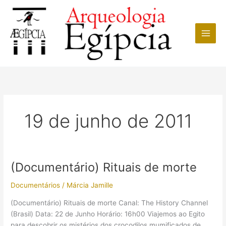
Ir
para
o
conteúdo
19 de junho de 2011
(Documentário) Rituais de morte
Documentários
/
Márcia Jamille
(Documentário) Rituais de morte Canal: The History Channel
(Brasil) Data: 22 de Junho Horário: 16h00 Viajemos ao Egito
para descobrir os mistérios dos crocodilos mumificados de