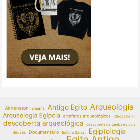
Arqueologia
Antigo Egito
Akhenaton
amarna
Arqueologia Egípcia
artefatos arqueológicos
Cleópatra VII
descoberta arqueológica
descoberta de tumba egípcia
Egiptologia
Documentário
deuses
Editora Salvat
Egito Antigo