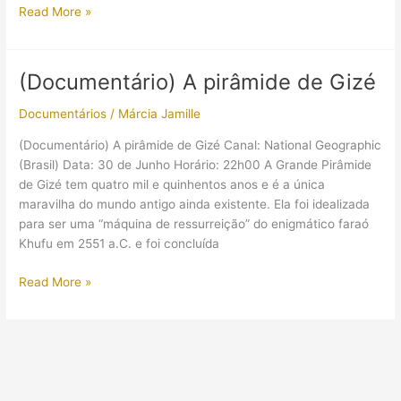
(Documentário)
Read More »
Os
enigmas
da
(Documentário) A pirâmide de Gizé
Esfinge
Documentários
/
Márcia Jamille
(Documentário) A pirâmide de Gizé Canal: National Geographic
(Brasil) Data: 30 de Junho Horário: 22h00 A Grande Pirâmide
de Gizé tem quatro mil e quinhentos anos e é a única
maravilha do mundo antigo ainda existente. Ela foi idealizada
para ser uma “máquina de ressurreição” do enigmático faraó
Khufu em 2551 a.C. e foi concluída
(Documentário)
Read More »
A
pirâmide
de
Gizé