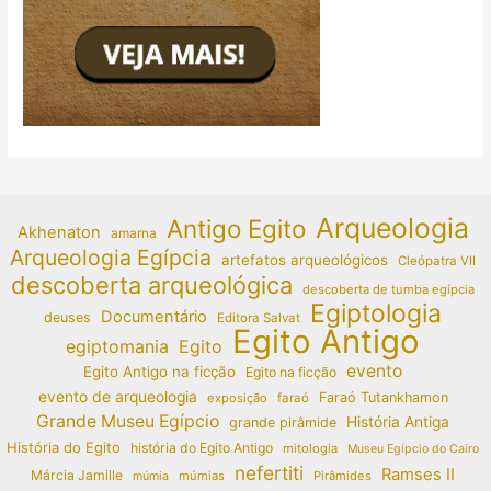
Arqueologia
Antigo Egito
Akhenaton
amarna
Arqueologia Egípcia
artefatos arqueológicos
Cleópatra VII
descoberta arqueológica
descoberta de tumba egípcia
Egiptologia
Documentário
deuses
Editora Salvat
Egito Antigo
egiptomania
Egito
evento
Egito Antigo na ficção
Egito na ficção
evento de arqueologia
Faraó Tutankhamon
exposição
faraó
Grande Museu Egípcio
História Antiga
grande pirâmide
História do Egito
história do Egito Antigo
mitologia
Museu Egípcio do Cairo
nefertiti
Ramses II
Márcia Jamille
múmias
Pirâmides
múmia