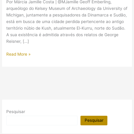
Por Márcia Jamille Costa | @MJamille Geoff Emberling,
arqueólogo do Kelsey Museum of Archaeology da University of
Michigan, juntamente a pesquisadores da Dinamarca e Sudão,
está em busca de uma cidade perdida pertencente ao antigo
território núbio de Kush, atualmente El-Kurru, norte do Sudão.
A sua existência é admitida através dos relatos de George
Reisner, […]
Arqueólogo
Read More »
busca
por
cidade
núbia
perdida
Pesquisar
Pesquisar