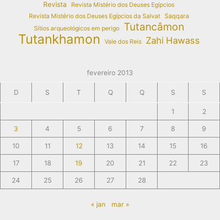
Revista
Revista Mistério dos Deuses Egípcios
Revista Mistério dos Deuses Egípcios da Salvat
Saqqara
Tutancâmon
Sítios arqueológicos em perigo
Tutankhamon
Zahi Hawass
Vale dos Reis
fevereiro 2013
D
S
T
Q
Q
S
S
1
2
3
4
5
6
7
8
9
10
11
12
13
14
15
16
17
18
19
20
21
22
23
24
25
26
27
28
« jan
mar »