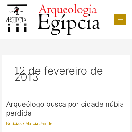
Ir
para
o
conteúdo
12 de fevereiro de
2013
Arqueólogo busca por cidade núbia
perdida
Notícias
/
Márcia Jamille