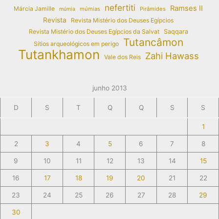
nefertiti
Ramses II
Márcia Jamille
múmias
Pirâmides
múmia
Revista
Revista Mistério dos Deuses Egípcios
Revista Mistério dos Deuses Egípcios da Salvat
Saqqara
Tutancâmon
Sítios arqueológicos em perigo
Tutankhamon
Zahi Hawass
Vale dos Reis
junho 2013
D
S
T
Q
Q
S
S
1
2
3
4
5
6
7
8
9
10
11
12
13
14
15
16
17
18
19
20
21
22
23
24
25
26
27
28
29
30