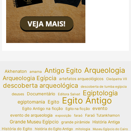
Arqueologia
Antigo Egito
Akhenaton
amarna
Arqueologia Egípcia
artefatos arqueológicos
Cleópatra VII
descoberta arqueológica
descoberta de tumba egípcia
Egiptologia
Documentário
deuses
Editora Salvat
Egito Antigo
egiptomania
Egito
evento
Egito Antigo na ficção
Egito na ficção
evento de arqueologia
Faraó Tutankhamon
exposição
faraó
Grande Museu Egípcio
História Antiga
grande pirâmide
História do Egito
história do Egito Antigo
mitologia
Museu Egípcio do Cairo