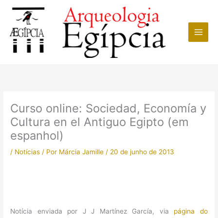
Ir
para
o
conteúdo
Curso online: Sociedad, Economía y
Cultura en el Antiguo Egipto (em
espanhol)
/
Notícias
/ Por
Márcia Jamille
/
20 de junho de 2013
Notícia enviada por J J Martínez García, via
página do