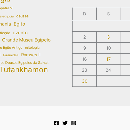
patra VII
D
S
deuses
a egípcia
mania
Egito
evento
 ficção
2
3
Grande Museu Egípcio
do Egito Antigo
9
10
mitologia
i
Ramses II
Pirâmides
16
17
dos Deuses Egípcios da Salvat
Tutankhamon
23
24
30