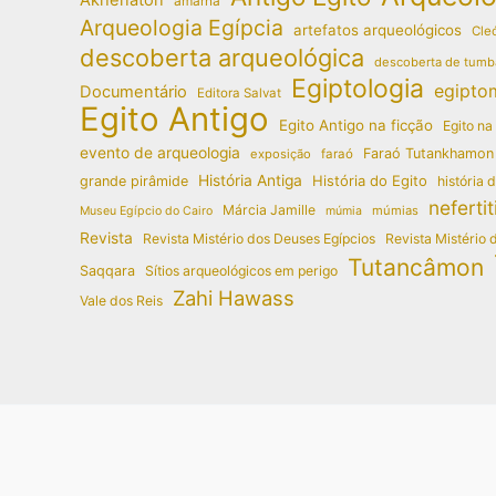
amarna
Arqueologia Egípcia
artefatos arqueológicos
Cleó
descoberta arqueológica
descoberta de tumb
Egiptologia
egipto
Documentário
Editora Salvat
Egito Antigo
Egito Antigo na ficção
Egito na
evento de arqueologia
Faraó Tutankhamon
exposição
faraó
História Antiga
História do Egito
grande pirâmide
história 
nefertit
Márcia Jamille
múmias
Museu Egípcio do Cairo
múmia
Revista
Revista Mistério dos Deuses Egípcios
Revista Mistério 
Tutancâmon
Saqqara
Sítios arqueológicos em perigo
Zahi Hawass
Vale dos Reis