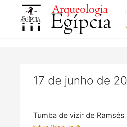
Ir
para
o
conteúdo
17 de junho de 2
Tumba de vizir de Ramsés 
Notícias
/
Márcia Jamille