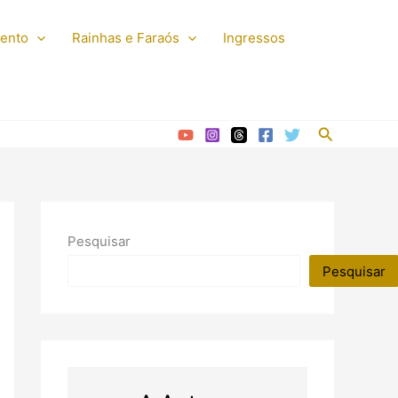
mento
Rainhas e Faraós
Ingressos
Pesquisar
Pesquisar
Pesquisar