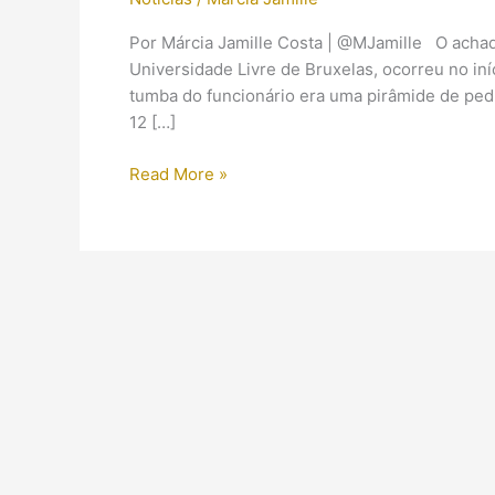
Por Márcia Jamille Costa | @MJamille O achad
Universidade Livre de Bruxelas, ocorreu no in
tumba do funcionário era uma pirâmide de pedr
12 […]
Tumba
Read More »
de
vizir
de
Ramsés
II
nos
arredores
de
Luxor