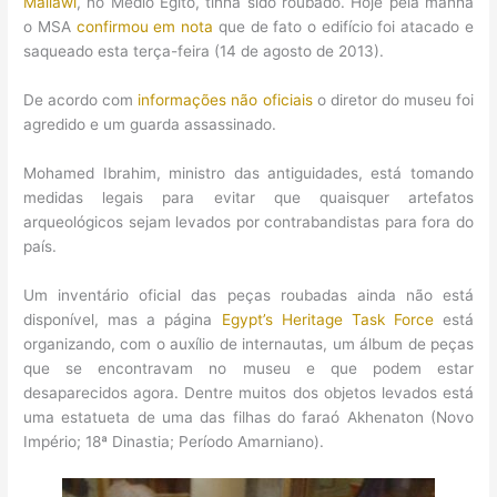
Mallawi
, no Médio Egito, tinha sido roubado. Hoje pela manha
o MSA
confirmou em nota
que de fato o edifício foi atacado e
saqueado esta terça-feira (14 de agosto de 2013).
De acordo com
informações não oficiais
o diretor do museu foi
agredido e um guarda assassinado.
Mohamed Ibrahim, ministro das antiguidades, está tomando
medidas legais para evitar que quaisquer artefatos
arqueológicos sejam levados por contrabandistas para fora do
país.
Um inventário oficial das peças roubadas ainda não está
disponível, mas a página
Egypt’s Heritage Task Force
está
organizando, com o auxílio de internautas, um álbum de peças
que se encontravam no museu e que podem estar
desaparecidos agora. Dentre muitos dos objetos levados está
uma estatueta de uma das filhas do faraó Akhenaton (Novo
Império; 18ª Dinastia; Período Amarniano).