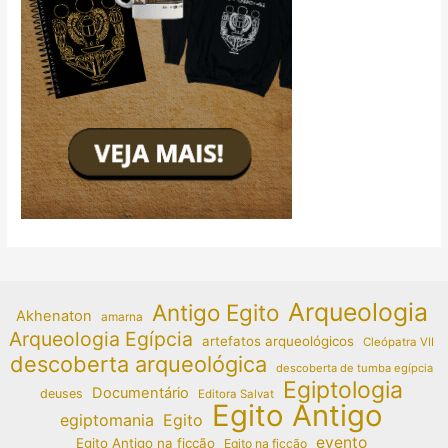
Arqueologia
Antigo Egito
Akhenaton
amarna
Arqueologia Egípcia
artefatos arqueológicos
Cleópatra VII
descoberta arqueológica
descoberta de tumba egípcia
Egiptologia
Documentário
deuses
Editora Salvat
Egito Antigo
egiptomania
Egito
evento
Egito Antigo na ficção
Egito na ficção