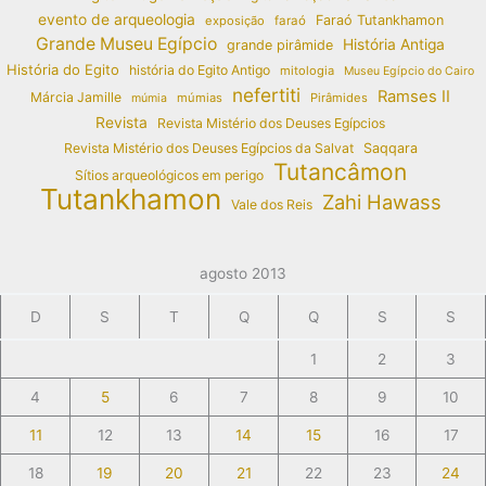
evento de arqueologia
Faraó Tutankhamon
exposição
faraó
Grande Museu Egípcio
História Antiga
grande pirâmide
História do Egito
história do Egito Antigo
mitologia
Museu Egípcio do Cairo
nefertiti
Ramses II
Márcia Jamille
múmias
Pirâmides
múmia
Revista
Revista Mistério dos Deuses Egípcios
Revista Mistério dos Deuses Egípcios da Salvat
Saqqara
Tutancâmon
Sítios arqueológicos em perigo
Tutankhamon
Zahi Hawass
Vale dos Reis
agosto 2013
D
S
T
Q
Q
S
S
1
2
3
4
5
6
7
8
9
10
11
12
13
14
15
16
17
18
19
20
21
22
23
24