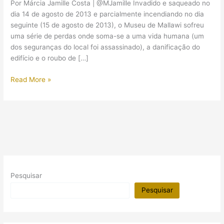
Por Márcia Jamille Costa | @MJamille Invadido e saqueado no
dia 14 de agosto de 2013 e parcialmente incendiando no dia
seguinte (15 de agosto de 2013), o Museu de Mallawi sofreu
uma série de perdas onde soma-se a uma vida humana (um
dos seguranças do local foi assassinado), a danificação do
edifício e o roubo de […]
Imagens
Read More »
do
Museu
de
Mallawi
após
os
saques
e
Pesquisar
incêndio
Pesquisar