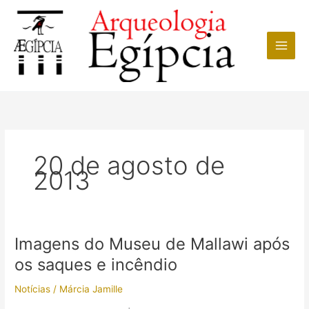
Ir
para
o
conteúdo
20 de agosto de
2013
Imagens do Museu de Mallawi após
os saques e incêndio
Notícias
/
Márcia Jamille