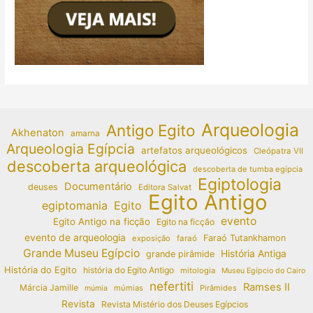
Arqueologia
Antigo Egito
Akhenaton
amarna
Arqueologia Egípcia
artefatos arqueológicos
Cleópatra VII
descoberta arqueológica
descoberta de tumba egípcia
Egiptologia
Documentário
deuses
Editora Salvat
Egito Antigo
egiptomania
Egito
evento
Egito Antigo na ficção
Egito na ficção
evento de arqueologia
Faraó Tutankhamon
exposição
faraó
Grande Museu Egípcio
História Antiga
grande pirâmide
História do Egito
história do Egito Antigo
mitologia
Museu Egípcio do Cairo
nefertiti
Ramses II
Márcia Jamille
múmias
Pirâmides
múmia
Revista
Revista Mistério dos Deuses Egípcios