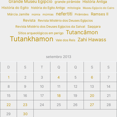
Grande Museu Egípcio
História Antiga
grande pirâmide
História do Egito
história do Egito Antigo
mitologia
Museu Egípcio do Cairo
nefertiti
Ramses II
Márcia Jamille
múmias
Pirâmides
múmia
Revista
Revista Mistério dos Deuses Egípcios
Revista Mistério dos Deuses Egípcios da Salvat
Saqqara
Tutancâmon
Sítios arqueológicos em perigo
Tutankhamon
Zahi Hawass
Vale dos Reis
setembro 2013
D
S
T
Q
Q
S
S
1
2
3
4
5
6
7
8
9
10
11
12
13
14
15
16
17
18
19
20
21
22
23
24
25
26
27
28
29
30