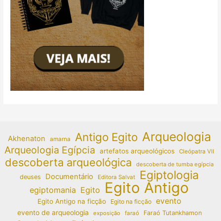
Arqueologia
Antigo Egito
Akhenaton
amarna
Arqueologia Egípcia
artefatos arqueológicos
Cleópatra VII
descoberta arqueológica
descoberta de tumba egípcia
Egiptologia
Documentário
deuses
Editora Salvat
Egito Antigo
egiptomania
Egito
evento
Egito Antigo na ficção
Egito na ficção
evento de arqueologia
Faraó Tutankhamon
exposição
faraó