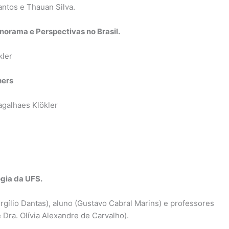
antos e Thauan Silva.
norama e Perspectivas no Brasil.
kler
ners
agalhaes Klökler
gia da UFS.
irgílio Dantas), aluno (Gustavo Cabral Marins) e professores
 Dra. Olívia Alexandre de Carvalho).