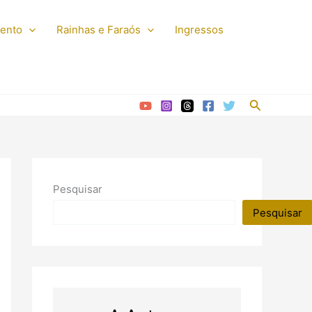
mento
Rainhas e Faraós
Ingressos
Pesquisar
Pesquisar
Pesquisar