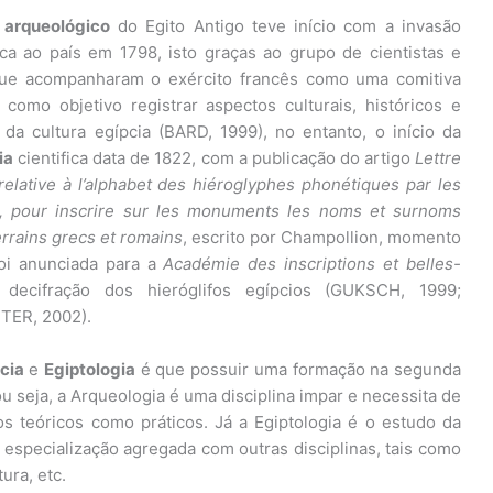
o
arqueológico
do Egito Antigo teve início com a invasão
ca ao país em 1798, isto graças ao grupo de cientistas e
 que acompanharam o exército francês como uma comitiva
 como objetivo registrar aspectos culturais, históricos e
 da cultura egípcia (BARD, 1999), no entanto, o início da
ia
cientifica data de 1822, com a publicação do artigo
Lettre
 relative à l’alphabet des hiéroglyphes phonétiques par les
s, pour inscrire sur les monuments les noms et surnoms
rrains grecs et romains
, escrito por Champollion, momento
oi anunciada para a
Académie des inscriptions et belles-
decifração dos hieróglifos egípcios (GUKSCH, 1999;
ER, 2002).
cia
e
Egiptologia
é que possuir uma formação na segunda
ou seja, a Arqueologia é uma disciplina impar e necessita de
s teóricos como práticos. Já a Egiptologia é o estudo da
a especialização agregada com outras disciplinas, tais como
ura, etc.