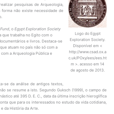
realizar pesquisas de Arqueologia,
a forma não existe necessidade de
o.
 Fund
, o
Egypt Exploration Society
Logo do Egypt
a que trabalha no Egito com o
Exploration Society.
 documentários e livros. Destaca-se
Disponível em <
 que atuam no país não só com a
http://www.csad.ox.a
s com a Arqueologia Pública e
c.uk/POxy/ees/ees.ht
m >. acesso em 14
de agosto de 2013.
a-se da análise de antigos textos,
e não se resume a isto. Segundo Guksch (1999), o campo de
stico até 395 D. E. C., data da última inscrição hieroglífica
nta que para os interessados no estudo da vida cotidiana,
e da História da Arte.