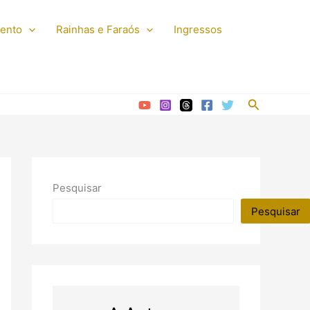
mento
Rainhas e Faraós
Ingressos
Pesquisar
Pesquisar
Pesquisar