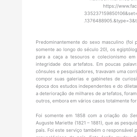
https://www.fa
335237159850106&set=
.1376488905.&type=3&th
Predominantemente do sexo masculino (foi p
somente ao longo do século 20), os egiptól
para a caça a tesouros e colecionismo em
integridade dos artefatos. Em poucas palavr
cônsules e pesquisadores, travavam uma corrid
compor suas galerias e gabinetes de curio
época dos estudos independentes e do dileta
a deterioração de milhares de artefatos, for
outros, embora em vários casos totalmente for
Foi somente em 1858 com a criação do
Ser
Auguste Mariette (1821 – 1881), que as pesqui
país. Foi este serviço também o responsável pe