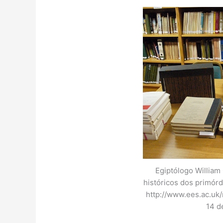
Egiptólogo William
históricos dos primórd
http://www.ees.ac.uk
14 d