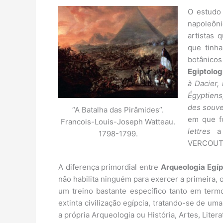
O estud
napoleôni
artistas
que tinha
botânicos
Egiptolog
à Dacier,
Égyptien
des souve
“A Batalha das Pirâmides”.
em que f
Francois-Louis-Joseph Watteau.
lettres
a 
1798-1799.
VERCOUTT
A diferença primordial entre
Arqueologia Egíp
não habilita ninguém para exercer a primeira, 
um treino bastante específico tanto em termo
extinta civilização egípcia, tratando-se de um
a própria Arqueologia ou História, Artes, Literat