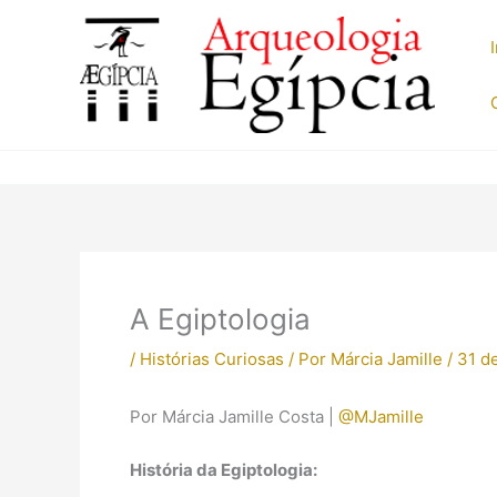
Ir
para
o
conteúdo
A Egiptologia
/
Histórias Curiosas
/ Por
Márcia Jamille
/
31 d
Por Márcia Jamille Costa |
@MJamille
História da Egiptologia: