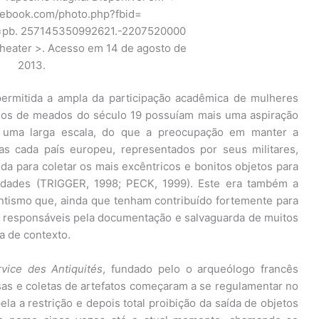
cebook.com/photo.php?fbid=
pb. 257145350992621.-2207520000
eater >. Acesso em 14 de agosto de
2013.
ermitida a ampla da participação acadêmica de mulheres
ogos de meados do século 19 possuíam mais uma aspiração
 uma larga escala, do que a preocupação em manter a
as cada país europeu, representados por seus militares,
a para coletar os mais excêntricos e bonitos objetos para
sidades (TRIGGER, 1998; PECK, 1999). Este era também a
ntismo que, ainda que tenham contribuído fortemente para
am responsáveis pela documentação e salvaguarda de muitos
a de contexto.
vice des Antiquités
, fundado pelo o arqueólogo francês
sas e coletas de artefatos começaram a se regulamentar no
la a restrição e depois total proibição da saída de objetos