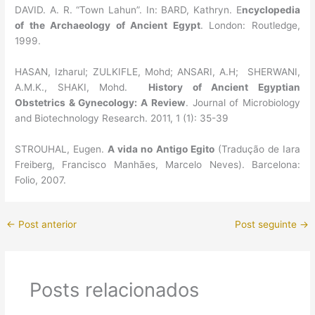
DAVID. A. R. “Town Lahun”. In: BARD, Kathryn. E
ncyclopedia
of the Archaeology of Ancient Egypt
. London: Routledge,
1999.
HASAN, Izharul; ZULKIFLE, Mohd; ANSARI, A.H; SHERWANI,
A.M.K., SHAKI, Mohd.
History of Ancient Egyptian
Obstetrics & Gynecology: A Review
. Journal of Microbiology
and Biotechnology Research. 2011, 1 (1): 35-39
STROUHAL, Eugen.
A vida no Antigo Egito
(Tradução de Iara
Freiberg, Francisco Manhães, Marcelo Neves). Barcelona:
Folio, 2007.
←
Post anterior
Post seguinte
→
Posts relacionados