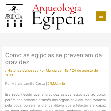
Ir
para
o
conteúdo
Como as egípcias se preveniam da
gravidez
/
Histórias Curiosas
/ Por
Márcia Jamille
/
24 de agosto de
2013
Por Márcia Jamille Costa |
@MJamille
Era reconhecido que a gravidez estava associada ao coito,
porém não somente através dos órgãos sexuais, mas também
pela boca, ou seja, a crença ditava que a felação era capaz
de gerar uma criança, deste modo, podemos inferir que as