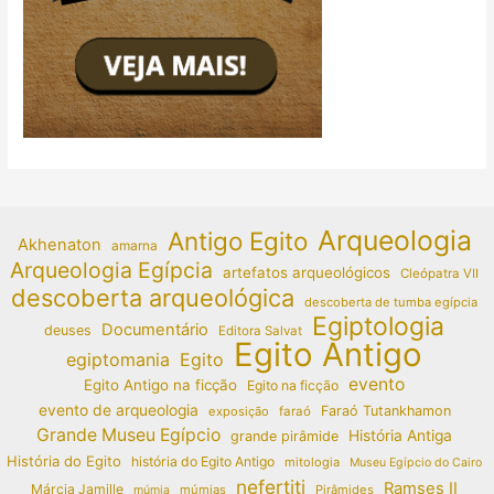
Arqueologia
Antigo Egito
Akhenaton
amarna
Arqueologia Egípcia
artefatos arqueológicos
Cleópatra VII
descoberta arqueológica
descoberta de tumba egípcia
Egiptologia
Documentário
deuses
Editora Salvat
Egito Antigo
egiptomania
Egito
evento
Egito Antigo na ficção
Egito na ficção
evento de arqueologia
Faraó Tutankhamon
exposição
faraó
Grande Museu Egípcio
História Antiga
grande pirâmide
História do Egito
história do Egito Antigo
mitologia
Museu Egípcio do Cairo
nefertiti
Ramses II
Márcia Jamille
múmias
Pirâmides
múmia