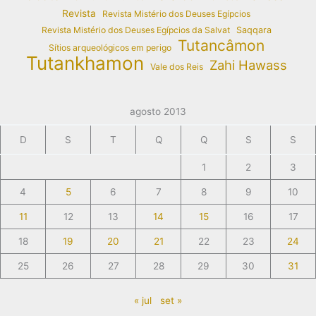
Revista
Revista Mistério dos Deuses Egípcios
Revista Mistério dos Deuses Egípcios da Salvat
Saqqara
Tutancâmon
Sítios arqueológicos em perigo
Tutankhamon
Zahi Hawass
Vale dos Reis
agosto 2013
D
S
T
Q
Q
S
S
1
2
3
4
5
6
7
8
9
10
11
12
13
14
15
16
17
18
19
20
21
22
23
24
25
26
27
28
29
30
31
« jul
set »