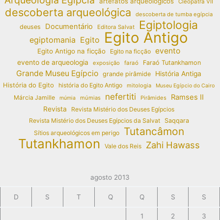
artefatos arqueológicos
Cleópatra VII
descoberta arqueológica
descoberta de tumba egípcia
Egiptologia
Documentário
deuses
Editora Salvat
Egito Antigo
egiptomania
Egito
evento
Egito Antigo na ficção
Egito na ficção
evento de arqueologia
Faraó Tutankhamon
exposição
faraó
Grande Museu Egípcio
História Antiga
grande pirâmide
História do Egito
história do Egito Antigo
mitologia
Museu Egípcio do Cairo
nefertiti
Ramses II
Márcia Jamille
múmias
Pirâmides
múmia
Revista
Revista Mistério dos Deuses Egípcios
Revista Mistério dos Deuses Egípcios da Salvat
Saqqara
Tutancâmon
Sítios arqueológicos em perigo
Tutankhamon
Zahi Hawass
Vale dos Reis
agosto 2013
D
S
T
Q
Q
S
S
1
2
3