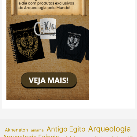
Arqueologia
Antigo Egito
Akhenaton
amarna
Arqueologia Egípcia