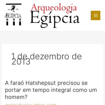
Ir
para
o
conteúdo
1 de dezembro de
2013
A faraó Hatshepsut precisou se
portar em tempo integral como um
homem?