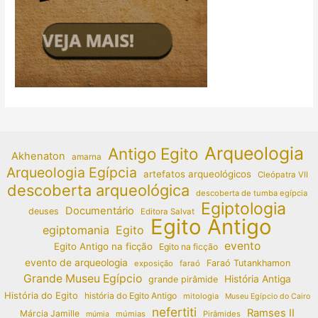
Arqueologia
Antigo Egito
Akhenaton
amarna
Arqueologia Egípcia
artefatos arqueológicos
Cleópatra VII
descoberta arqueológica
descoberta de tumba egípcia
Egiptologia
Documentário
deuses
Editora Salvat
Egito Antigo
egiptomania
Egito
evento
Egito Antigo na ficção
Egito na ficção
evento de arqueologia
Faraó Tutankhamon
exposição
faraó
Grande Museu Egípcio
História Antiga
grande pirâmide
História do Egito
história do Egito Antigo
mitologia
Museu Egípcio do Cairo
nefertiti
Ramses II
Márcia Jamille
múmias
Pirâmides
múmia