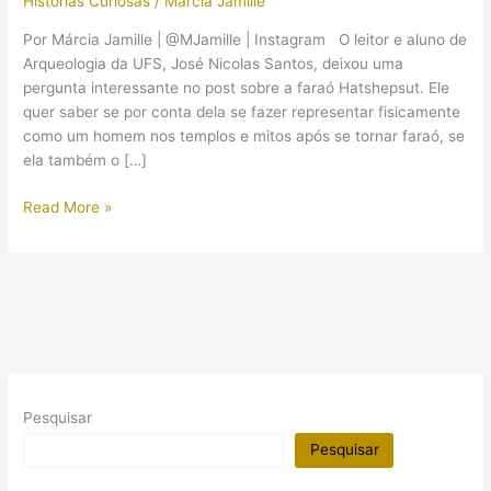
Histórias Curiosas
/
Márcia Jamille
Por Márcia Jamille | @MJamille | Instagram O leitor e aluno de
Arqueologia da UFS, José Nicolas Santos, deixou uma
pergunta interessante no post sobre a faraó Hatshepsut. Ele
quer saber se por conta dela se fazer representar fisicamente
como um homem nos templos e mitos após se tornar faraó, se
ela também o […]
A
Read More »
faraó
Hatshepsut
precisou
se
portar
em
tempo
integral
Pesquisar
como
um
Pesquisar
homem?