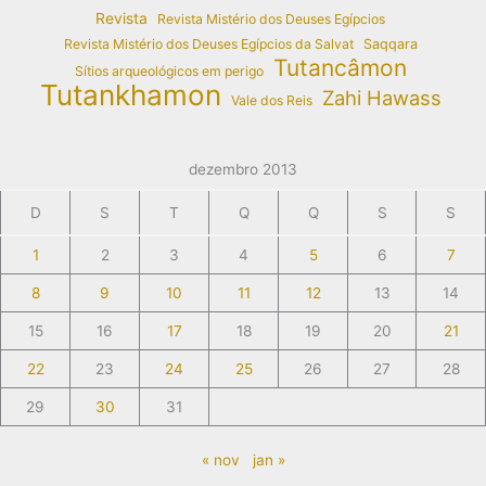
Revista
Revista Mistério dos Deuses Egípcios
Revista Mistério dos Deuses Egípcios da Salvat
Saqqara
Tutancâmon
Sítios arqueológicos em perigo
Tutankhamon
Zahi Hawass
Vale dos Reis
dezembro 2013
D
S
T
Q
Q
S
S
1
2
3
4
5
6
7
8
9
10
11
12
13
14
15
16
17
18
19
20
21
22
23
24
25
26
27
28
29
30
31
« nov
jan »