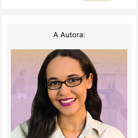
tumbas
A Autora: