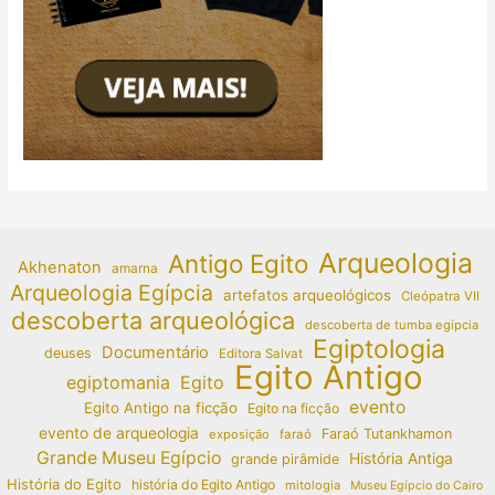
Arqueologia
Antigo Egito
Akhenaton
amarna
Arqueologia Egípcia
artefatos arqueológicos
Cleópatra VII
descoberta arqueológica
descoberta de tumba egípcia
Egiptologia
Documentário
deuses
Editora Salvat
Egito Antigo
egiptomania
Egito
evento
Egito Antigo na ficção
Egito na ficção
evento de arqueologia
Faraó Tutankhamon
exposição
faraó
Grande Museu Egípcio
História Antiga
grande pirâmide
História do Egito
história do Egito Antigo
mitologia
Museu Egípcio do Cairo