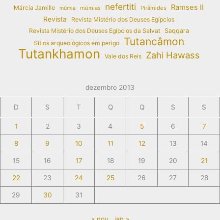
nefertiti
Ramses II
Márcia Jamille
múmias
Pirâmides
múmia
Revista
Revista Mistério dos Deuses Egípcios
Revista Mistério dos Deuses Egípcios da Salvat
Saqqara
Tutancâmon
Sítios arqueológicos em perigo
Tutankhamon
Zahi Hawass
Vale dos Reis
dezembro 2013
D
S
T
Q
Q
S
S
1
2
3
4
5
6
7
8
9
10
11
12
13
14
15
16
17
18
19
20
21
22
23
24
25
26
27
28
29
30
31
« nov
jan »