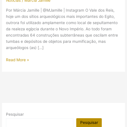
Notícias
/
Márcia Jamille
Por Márcia Jamille | @MJamille | Instagram O Vale dos Reis,
hoje um dos sítios arqueológicos mais importantes do Egito,
outrora foi utilizado amplamente como local de sepultamento
da realeza egípcia durante o Novo Império. Ao todo foram
encontradas 64 construções subterrâneas que oscilam entre
tumbas e depósitos de objetos para mumificação, mas
arqueólogos (as) […]
Pesquisas
Read More »
no
Vale
dos
Reis
apontam
a
existência
de
Pesquisar
possíveis
novas
Pesquisar