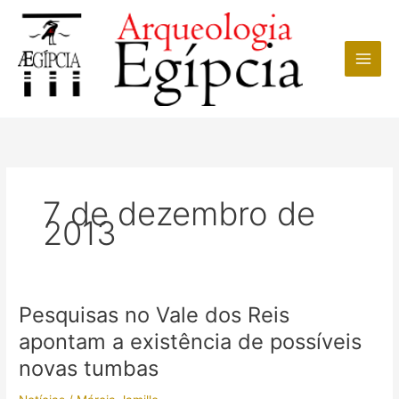
Ir
para
o
conteúdo
7 de dezembro de
2013
Pesquisas no Vale dos Reis
apontam a existência de possíveis
novas tumbas