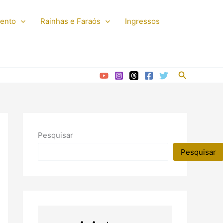
mento
Rainhas e Faraós
Ingressos
Pesquisar
Pesquisar
Pesquisar