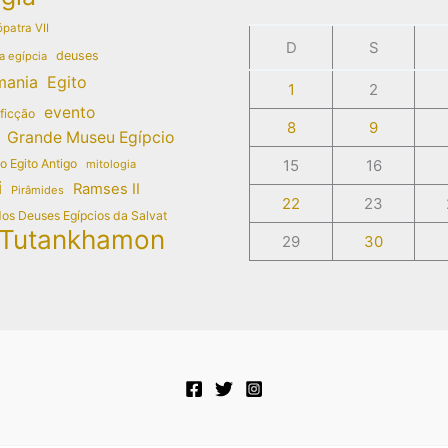
patra VII
D
S
deuses
a egípcia
mania
Egito
1
2
evento
 ficção
8
9
Grande Museu Egípcio
do Egito Antigo
15
16
mitologia
i
Ramses II
Pirâmides
22
23
dos Deuses Egípcios da Salvat
Tutankhamon
29
30