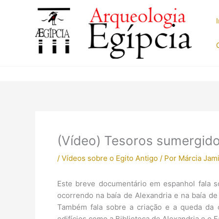
Ir
para
o
conteúdo
(Vídeo) Tesoros sumergido
/
Vídeos sobre o Egito Antigo
/ Por
Márcia Jami
Este breve documentário em espanhol fala s
ocorrendo na baía de Alexandria e na baía d
Também fala sobre a criação e a queda da c
edifícios como a Biblioteca de Alexandria e o F