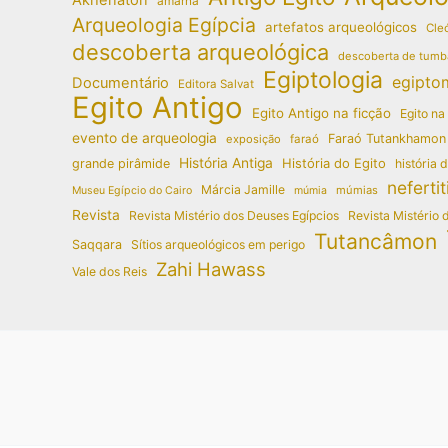
amarna
Arqueologia Egípcia
artefatos arqueológicos
Cleó
descoberta arqueológica
descoberta de tumb
Egiptologia
egipto
Documentário
Editora Salvat
Egito Antigo
Egito Antigo na ficção
Egito na
evento de arqueologia
Faraó Tutankhamon
exposição
faraó
História Antiga
História do Egito
grande pirâmide
história 
nefertit
Márcia Jamille
múmias
Museu Egípcio do Cairo
múmia
Revista
Revista Mistério dos Deuses Egípcios
Revista Mistério 
Tutancâmon
Saqqara
Sítios arqueológicos em perigo
Zahi Hawass
Vale dos Reis