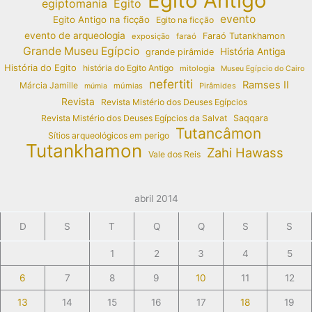
Egito Antigo
egiptomania
Egito
evento
Egito Antigo na ficção
Egito na ficção
evento de arqueologia
Faraó Tutankhamon
exposição
faraó
Grande Museu Egípcio
História Antiga
grande pirâmide
História do Egito
história do Egito Antigo
mitologia
Museu Egípcio do Cairo
nefertiti
Ramses II
Márcia Jamille
múmias
Pirâmides
múmia
Revista
Revista Mistério dos Deuses Egípcios
Revista Mistério dos Deuses Egípcios da Salvat
Saqqara
Tutancâmon
Sítios arqueológicos em perigo
Tutankhamon
Zahi Hawass
Vale dos Reis
abril 2014
D
S
T
Q
Q
S
S
1
2
3
4
5
6
7
8
9
10
11
12
13
14
15
16
17
18
19