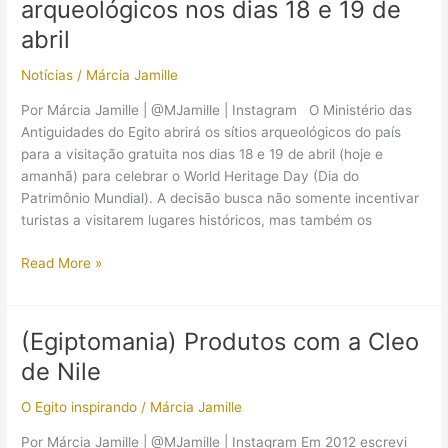
arqueológicos nos dias 18 e 19 de
questão
da
abril
distribuição
Notícias
/
Márcia Jamille
pelo
país
Por Márcia Jamille | @MJamille | Instagram O Ministério das
Antiguidades do Egito abrirá os sítios arqueológicos do país
para a visitação gratuita nos dias 18 e 19 de abril (hoje e
amanhã) para celebrar o World Heritage Day (Dia do
Patrimônio Mundial). A decisão busca não somente incentivar
turistas a visitarem lugares históricos, mas também os
Entradas
Read More »
gratuitas
para
sítios
(Egiptomania) Produtos com a Cleo
arqueológicos
de Nile
nos
dias
O Egito inspirando
/
Márcia Jamille
18
e
Por Márcia Jamille | @MJamille | Instagram Em 2012 escrevi