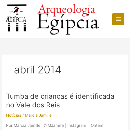
Ir
para
o
conteúdo
abril 2014
Tumba de crianças é identificada
no Vale dos Reis
Notícias
/
Márcia Jamille
Por Márcia Jamille | @MJamille | Instagram Ontem