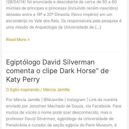
(28/04/14) foi anunciada a descoberta de cerca de 50 a 60
múmias de príncipes e princesas (incluindo recém-nascidos)
datadas entre a 18ª e 20ª Dinastia (Novo Império) em um
esconderijo no Vale dos Reis. Os responsáveis pela pesquisa é
uma missão de Arqueologia da Universidade de […]
Tumba
Read More »
de
crianças
é
Egiptólogo David Silverman
identificada
comenta o clipe Dark Horse” de
no
Vale
Katy Perry
dos
O Egito inspirando
/
Márcia Jamille
Reis
Por Márcia Jamille | @MJamille | Instagram | Link da matéria
enviado por Jonathan Machado de Souza, via Facebook. Para
muitos de vocês o nome pode soar desconhecido, mas o
professor David Silverman, egiptólogo da Universidade de
Pensilvânia e curador da seção egípcia do Penn Museum, é