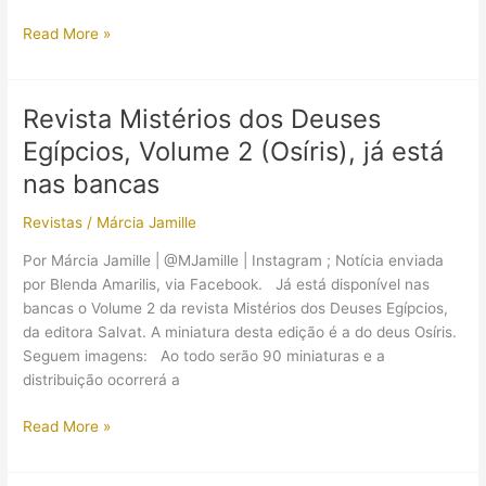
Polícia
Read More »
egípcia
recupera
três
Revista Mistérios dos Deuses
múmias
Egípcios, Volume 2 (Osíris), já está
roubadas
nas bancas
Revistas
/
Márcia Jamille
Por Márcia Jamille | @MJamille | Instagram ; Notícia enviada
por Blenda Amarilis, via Facebook. Já está disponível nas
bancas o Volume 2 da revista Mistérios dos Deuses Egípcios,
da editora Salvat. A miniatura desta edição é a do deus Osíris.
Seguem imagens: Ao todo serão 90 miniaturas e a
distribuição ocorrerá a
Revista
Read More »
Mistérios
dos