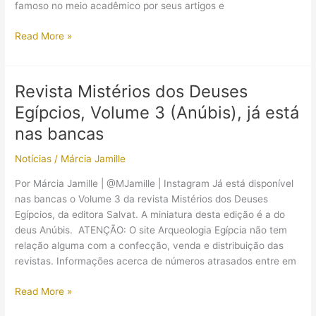
famoso no meio acadêmico por seus artigos e
Egiptólogo
Read More »
David
Silverman
comenta
Revista Mistérios dos Deuses
o
Egípcios, Volume 3 (Anúbis), já está
clipe
Dark
nas bancas
Horse”
Notícias
/
Márcia Jamille
de
Katy
Por Márcia Jamille | @MJamille | Instagram Já está disponível
Perry
nas bancas o Volume 3 da revista Mistérios dos Deuses
Egípcios, da editora Salvat. A miniatura desta edição é a do
deus Anúbis. ATENÇÃO: O site Arqueologia Egípcia não tem
relação alguma com a confecção, venda e distribuição das
revistas. Informações acerca de números atrasados entre em
Revista
Read More »
Mistérios