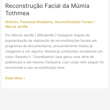
Deuses
Reconstrução Facial da Múmia
Egípcios,
Tothmea
Volume
2
Notícias
,
Pesquisas Brasileiras
,
Reconstituições Faciais
/
(Osíris),
Márcia Jamille
já
está
Por Márcia Jamille | @MJamille | Instagram Depois da
nas
popularização da realização de reconstituições faciais em
bancas
programas de documentários, provavelmente muitos já
chegaram a ver alguma. Nomes já conhecidos receberam um
rosto: Ramsés II, Tutankhamon (que gerou uma série de
polêmicas) e até mesmo Cleópatra, cujo corpo nem sequer foi
encontrado e sua reconstituição teve
Reconstrução
Read More »
Facial
da
Múmia
Tothmea