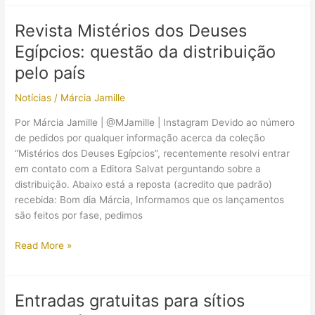
dos
Deuses
Revista Mistérios dos Deuses
Egípcios,
Egípcios: questão da distribuição
Volume
3
pelo país
(Anúbis),
Notícias
/
Márcia Jamille
já
está
Por Márcia Jamille | @MJamille | Instagram Devido ao número
nas
de pedidos por qualquer informação acerca da coleção
bancas
“Mistérios dos Deuses Egípcios”, recentemente resolvi entrar
em contato com a Editora Salvat perguntando sobre a
distribuição. Abaixo está a reposta (acredito que padrão)
recebida: Bom dia Márcia, Informamos que os lançamentos
são feitos por fase, pedimos
Revista
Read More »
Mistérios
dos
Deuses
Entradas gratuitas para sítios
Egípcios: