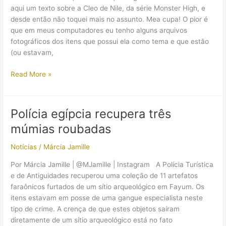
19
aqui um texto sobre a Cleo de Nile, da série Monster High, e
de
desde então não toquei mais no assunto. Mea cupa! O pior é
abril
que em meus computadores eu tenho alguns arquivos
fotográficos dos itens que possui ela como tema e que estão
(ou estavam,
(Egiptomania)
Read More »
Produtos
com
a
Polícia egípcia recupera três
Cleo
múmias roubadas
de
Nile
Notícias
/
Márcia Jamille
Por Márcia Jamille | @MJamille | Instagram A Polícia Turística
e de Antiguidades recuperou uma coleção de 11 artefatos
faraônicos furtados de um sítio arqueológico em Fayum. Os
itens estavam em posse de uma gangue especialista neste
tipo de crime. A crença de que estes objetos saíram
diretamente de um sítio arqueológico está no fato