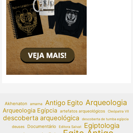
Arqueologia
Antigo Egito
Akhenaton
amarna
Arqueologia Egípcia
artefatos arqueológicos
Cleópatra VII
descoberta arqueológica
descoberta de tumba egípcia
Egiptologia
Documentário
deuses
Editora Salvat