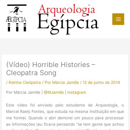
Ir
para
o
conteúdo
(Vídeo) Horrible Histories –
Cleopatra Song
/
Rainha Cleópatra
/ Por
Márcia Jamille
/
12 de junho de 2014
Por Márcia Jamille |
@MJamille
|
Instagram
Este vídeo foi enviado pelo estudante de Arqueologia, o
Marcel Raely Fontes, que estuda na mesma instituição em que
me formei. Quando o abri demorei um pouco para processar
as informações (eu ficava pensando “se tem gente que achou