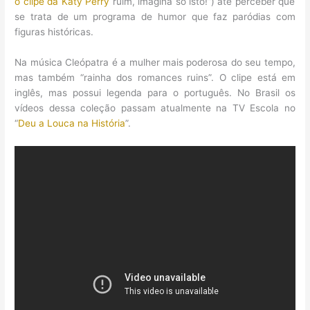
o clipe da Katy Perry
ruim, imagina só isto!”) até perceber que
se trata de um programa de humor que faz paródias com
figuras históricas.
Na música Cleópatra é a mulher mais poderosa do seu tempo,
mas também “rainha dos romances ruins”. O clipe está em
inglês, mas possui legenda para o português. No Brasil os
vídeos dessa coleção passam atualmente na TV Escola no
“
Deu a Louca na História
”.