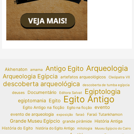
Arqueologia
Antigo Egito
Akhenaton
amarna
Arqueologia Egípcia
artefatos arqueológicos
Cleópatra VII
descoberta arqueológica
descoberta de tumba egípcia
Egiptologia
Documentário
deuses
Editora Salvat
Egito Antigo
egiptomania
Egito
evento
Egito Antigo na ficção
Egito na ficção
evento de arqueologia
Faraó Tutankhamon
exposição
faraó
Grande Museu Egípcio
História Antiga
grande pirâmide
História do Egito
história do Egito Antigo
mitologia
Museu Egípcio do Cairo