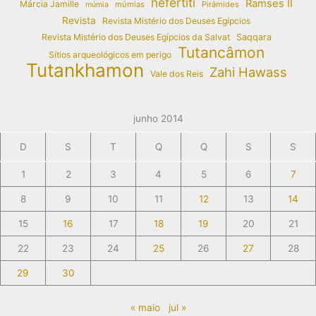
nefertiti
Ramses II
Márcia Jamille
múmias
Pirâmides
múmia
Revista
Revista Mistério dos Deuses Egípcios
Revista Mistério dos Deuses Egípcios da Salvat
Saqqara
Tutancâmon
Sítios arqueológicos em perigo
Tutankhamon
Zahi Hawass
Vale dos Reis
junho 2014
D
S
T
Q
Q
S
S
1
2
3
4
5
6
7
8
9
10
11
12
13
14
15
16
17
18
19
20
21
22
23
24
25
26
27
28
29
30
« maio
jul »