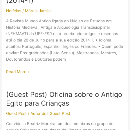
(2014-1)
(Khnum),
Notícias
/
Márcia Jamille
já
está
A Revista Mundo Antigo ligada ao Núcleo de Estudos em
nas
História Medieval, Antiga e Arqueologia Transdisiciplinar
bancas
(NEHMAAT) da UFF-ESR está recebendo artigos e resenhas
até o dia 28 de Julho para a sua edição 2014-1. • Idioma
aceitos: Português, Espanhol, Inglês ou Francês. • Quem pode
enviar: Pós-graduados (Lato-Sensu), Mestrandos, Mestres,
Doutorandos e Doutores podem
Chamada
Read More »
para
submissão
de
(Guest Post) Oficina sobre o Antigo
artigos:
Egito para Crianças
Revista
Mundo
Guest Post
/
Autor dos Guest Post
Antigo
(2014-
Convidei a Beatriz Moreira, um dos membros do grupo de
1)