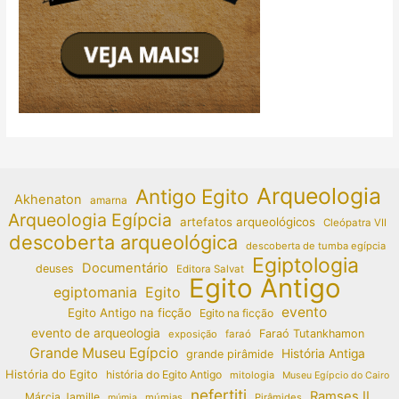
Arqueologia
Antigo Egito
Akhenaton
amarna
Arqueologia Egípcia
artefatos arqueológicos
Cleópatra VII
descoberta arqueológica
descoberta de tumba egípcia
Egiptologia
Documentário
deuses
Editora Salvat
Egito Antigo
egiptomania
Egito
evento
Egito Antigo na ficção
Egito na ficção
evento de arqueologia
Faraó Tutankhamon
exposição
faraó
Grande Museu Egípcio
História Antiga
grande pirâmide
História do Egito
história do Egito Antigo
mitologia
Museu Egípcio do Cairo
nefertiti
Ramses II
Márcia Jamille
múmias
Pirâmides
múmia