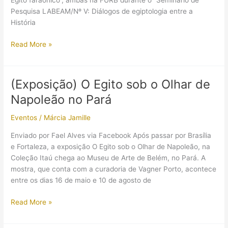
Egito faraônico“, ambas na FURB durante o “Seminário de
Pesquisa LABEAM/Nº V: Diálogos de egiptologia entre a
História
Palestra
Read More »
em
Blumenau
e
(Exposição) O Egito sob o Olhar de
apresentação
Napoleão no Pará
do
livro
Eventos
/
Márcia Jamille
“Uma
viagem
Enviado por Fael Alves via Facebook Após passar por Brasília
pelo
e Fortaleza, a exposição O Egito sob o Olhar de Napoleão, na
Nilo”
Coleção Itaú chega ao Museu de Arte de Belém, no Pará. A
mostra, que conta com a curadoria de Vagner Porto, acontece
entre os dias 16 de maio e 10 de agosto de
(Exposição)
Read More »
O
Egito