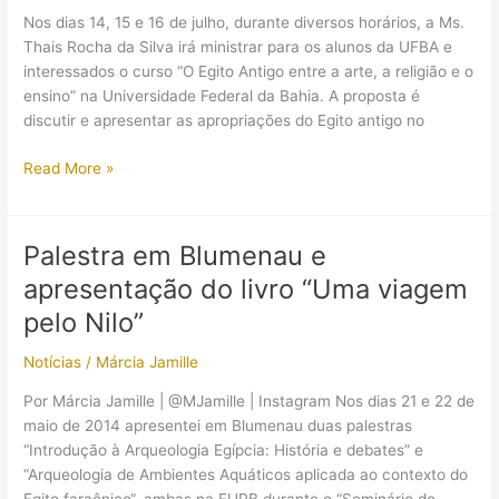
Nos dias 14, 15 e 16 de julho, durante diversos horários, a Ms.
Thais Rocha da Silva irá ministrar para os alunos da UFBA e
interessados o curso “O Egito Antigo entre a arte, a religião e o
ensino” na Universidade Federal da Bahia. A proposta é
discutir e apresentar as apropriações do Egito antigo no
Curso:
Read More »
O
Egito
Antigo
Palestra em Blumenau e
entre
apresentação do livro “Uma viagem
a
arte,
pelo Nilo”
a
Notícias
/
Márcia Jamille
religião
e
Por Márcia Jamille | @MJamille | Instagram Nos dias 21 e 22 de
o
maio de 2014 apresentei em Blumenau duas palestras
ensino
“Introdução à Arqueologia Egípcia: História e debates” e
“Arqueologia de Ambientes Aquáticos aplicada ao contexto do