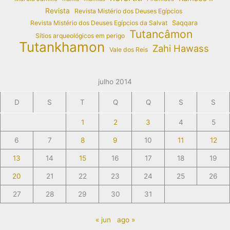
Revista
Revista Mistério dos Deuses Egípcios
Revista Mistério dos Deuses Egípcios da Salvat
Saqqara
Tutancâmon
Sítios arqueológicos em perigo
Tutankhamon
Zahi Hawass
Vale dos Reis
julho 2014
D
S
T
Q
Q
S
S
1
2
3
4
5
6
7
8
9
10
11
12
13
14
15
16
17
18
19
20
21
22
23
24
25
26
27
28
29
30
31
« jun
ago »