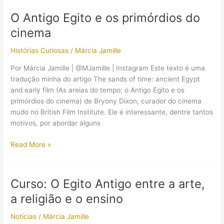
e
O Antigo Egito e os primórdios do
fronteiras
cinema
étnicas
no
Histórias Curiosas
/
Márcia Jamille
Novo
Império
Por Márcia Jamille | @MJamille | Instagram Este texto é uma
egípcio
tradução minha do artigo The sands of time: ancient Egypt
and early film (As areias do tempo: o Antigo Egito e os
primórdios do cinema) de Bryony Dixon, curador do cinema
mudo no British Film Institute. Ele é interessante, dentre tantos
motivos, por abordar alguns
O
Read More »
Antigo
Egito
e
Curso: O Egito Antigo entre a arte,
os
a religião e o ensino
primórdios
do
Notícias
/
Márcia Jamille
cinema