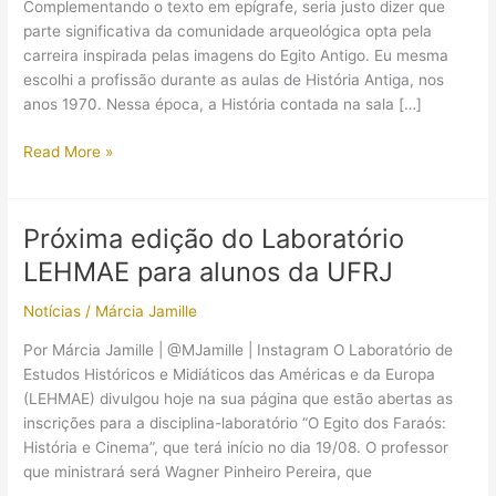
Complementando o texto em epígrafe, seria justo dizer que
parte significativa da comunidade arqueológica opta pela
carreira inspirada pelas imagens do Egito Antigo. Eu mesma
escolhi a profissão durante as aulas de História Antiga, nos
anos 1970. Nessa época, a História contada na sala […]
(Artigo
Read More »
–
Resenha)
O
Próxima edição do Laboratório
Egito
LEHMAE para alunos da UFRJ
também
é
Notícias
/
Márcia Jamille
aqui!
Por Márcia Jamille | @MJamille | Instagram O Laboratório de
Estudos Históricos e Midiáticos das Américas e da Europa
(LEHMAE) divulgou hoje na sua página que estão abertas as
inscrições para a disciplina-laboratório “O Egito dos Faraós:
História e Cinema”, que terá início no dia 19/08. O professor
que ministrará será Wagner Pinheiro Pereira, que