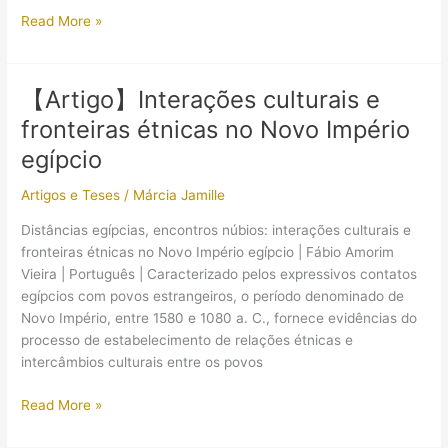
Próxima
Read More »
edição
do
Laboratório
【Artigo】Interações culturais e
LEHMAE
fronteiras étnicas no Novo Império
para
alunos
egípcio
da
Artigos e Teses
/
Márcia Jamille
UFRJ
Distâncias egípcias, encontros núbios: interações culturais e
fronteiras étnicas no Novo Império egípcio | Fábio Amorim
Vieira | Português | Caracterizado pelos expressivos contatos
egípcios com povos estrangeiros, o período denominado de
Novo Império, entre 1580 e 1080 a. C., fornece evidências do
processo de estabelecimento de relações étnicas e
intercâmbios culturais entre os povos
【Artigo】
Read More »
Interações
culturais