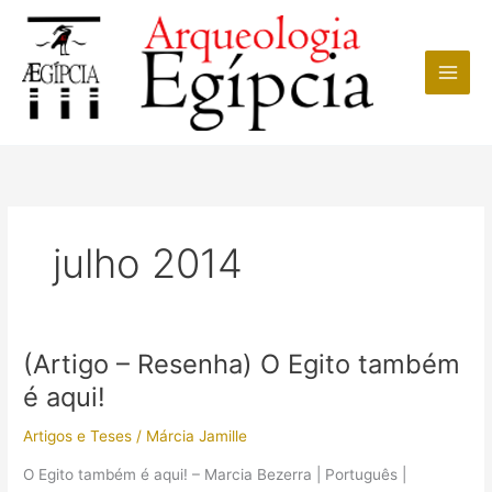
Ir
para
o
conteúdo
julho 2014
(Artigo – Resenha) O Egito também
é aqui!
Artigos e Teses
/
Márcia Jamille
O Egito também é aqui! – Marcia Bezerra | Português |