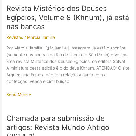
sob
Revista Mistérios dos Deuses
o
Egípcios, Volume 8 (Khnum), já está
Olhar
de
nas bancas
Napoleão
Revistas
/
Márcia Jamille
no
Pará
Por Márcia Jamille | @MJamille | Instagram Já está disponível
(somente nas bancas do Rio de Janeiro e São Paulo) o Volume
8 da revista Mistérios dos Deuses Egípcios, da editora Salvat.
A miniatura desta edição é o do deus Khnum. ATENÇÃO: O site
Arqueologia Egípcia não tem relação alguma com a
confecção, venda e distribuição
Revista
Read More »
Mistérios
dos
Deuses
Chamada para submissão de
Egípcios,
artigos: Revista Mundo Antigo
Volume
8