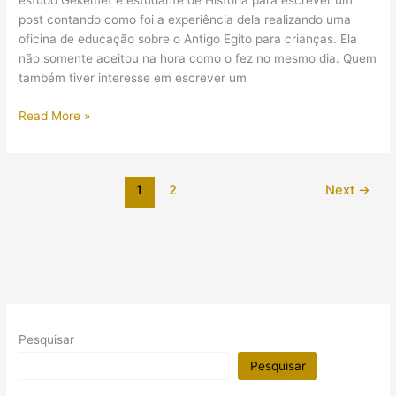
estudo Gekemet e estudante de História para escrever um
post contando como foi a experiência dela realizando uma
oficina de educação sobre o Antigo Egito para crianças. Ela
não somente aceitou na hora como o fez no mesmo dia. Quem
também tiver interesse em escrever um
(Guest
Read More »
Post)
Oficina
sobre
1
2
Next
→
o
Antigo
Egito
para
Crianças
Pesquisar
Pesquisar