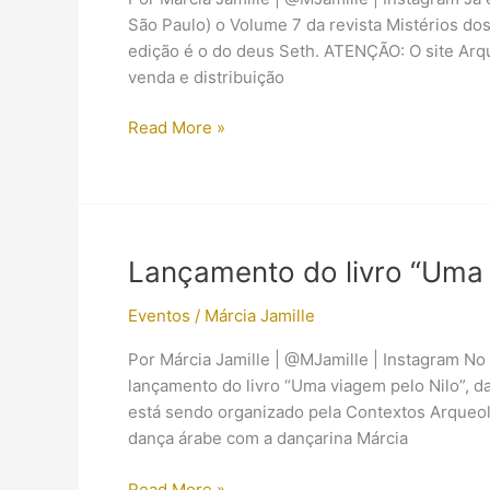
São Paulo) o Volume 7 da revista Mistérios dos
edição é o do deus Seth. ATENÇÃO: O site Arq
venda e distribuição
Revista
Read More »
Mistérios
dos
Deuses
Egípcios,
Volume
Lançamento do livro “Uma 
7
(Seth),
Eventos
/
Márcia Jamille
já
Por Márcia Jamille | @MJamille | Instagram No 
está
lançamento do livro “Uma viagem pelo Nilo”, da
nas
está sendo organizado pela Contextos Arqueo
bancas
dança árabe com a dançarina Márcia
Lançamento
Read More »