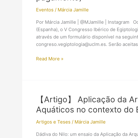
Eventos
/
Márcia Jamille
Por Márcia Jamille | @MJamille | Instagram O
(Espanha), o V Congresso Ibérico de Egiptologi
através de um formulário disponível na seguin
congreso.vegiptologia@uclm.es. Serão aceitas
V
Read More »
Congresso
Ibérico
de
Egiptologia
(Inscrições
【Artigo】 Aplicação da Ar
e
Aquáticos no contexto do 
modo
de
Artigos e Teses
/
Márcia Jamille
pagamento)
Dádiva do Nilo: um ensaio da Aplicação da Arq