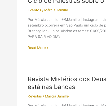
Ciclo de Palestras sobre o
Eventos
/
Márcia Jamille
Por Márcia Jamille | @MJamille | Instagram | L
setembro ocorrerá em São Paulo um ciclo de p
Brancaglion Junior. Abaixo os temas: 01/09/201
PARA SAIR AO DIA”:
Ciclo
Read More »
de
Palestras
sobre
o
Egito
Revista Mistérios dos Deus
Antigo
está nas bancas
(São
Paulo)
Revistas
/
Márcia Jamille
Por Márcia Jamille | @MJamille | Instagram Já