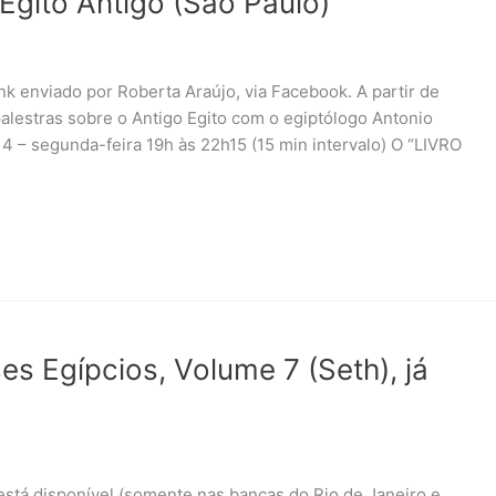
 Egito Antigo (São Paulo)
ink enviado por Roberta Araújo, via Facebook. A partir de
alestras sobre o Antigo Egito com o egiptólogo Antonio
4 – segunda-feira 19h às 22h15 (15 min intervalo) O “LIVRO
es Egípcios, Volume 7 (Seth), já
 está disponível (somente nas bancas do Rio de Janeiro e