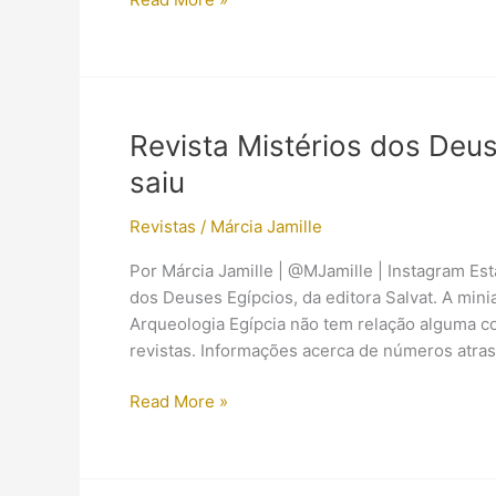
do
livro
“Uma
viagem
pelo
Revista Mistérios dos Deus
Nilo”
saiu
(Aracaju-
SE)
Revistas
/
Márcia Jamille
Por Márcia Jamille | @MJamille | Instagram Est
dos Deuses Egípcios, da editora Salvat. A mini
Arqueologia Egípcia não tem relação alguma co
revistas. Informações acerca de números atra
Revista
Read More »
Mistérios
dos
Deuses