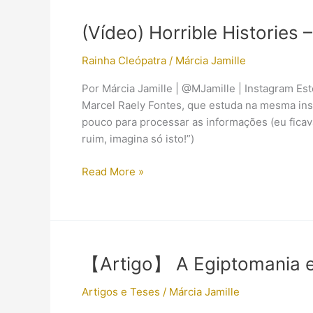
Egípcios,
Volume
(Vídeo) Horrible Histories
6
(Hórus),
Rainha Cleópatra
/
Márcia Jamille
já
Por Márcia Jamille | @MJamille | Instagram Est
saiu
Marcel Raely Fontes, que estuda na mesma ins
pouco para processar as informações (eu fica
ruim, imagina só isto!”)
(Vídeo)
Read More »
Horrible
Histories
–
Cleopatra
Song
【Artigo】 A Egiptomania e
Artigos e Teses
/
Márcia Jamille