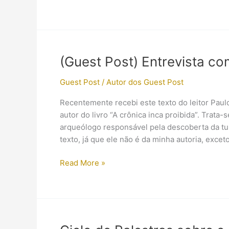
fotos,
Twitter
e
Facebook
da
(Guest Post) Entrevista c
série
“Hieroglyph”
Guest Post
/
Autor dos Guest Post
Recentemente recebi este texto do leitor Paul
autor do livro “A crônica inca proibida”. Trata
arqueólogo responsável pela descoberta da t
texto, já que ele não é da minha autoria, excet
(Guest
Read More »
Post)
Entrevista
com
Howard
Carter