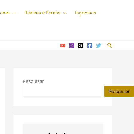
mento
Rainhas e Faraós
Ingressos
Pesquisar
Pesquisar
Pesquisar