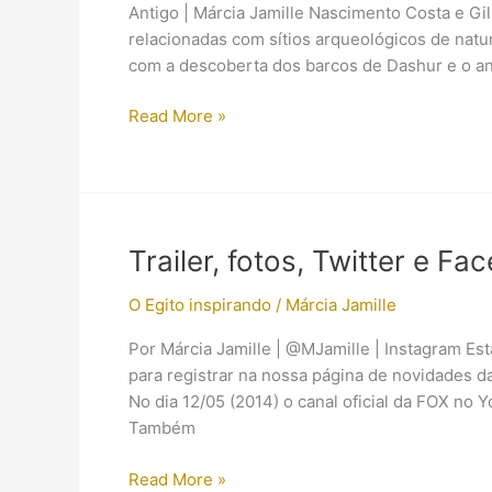
Antigo | Márcia Jamille Nascimento Costa e Gi
relacionadas com sítios arqueológicos de natur
com a descoberta dos barcos de Dashur e o an
【Artigo】
Read More »
Aplicação
da
Arqueologia
de
Ambientes
Trailer, fotos, Twitter e F
Aquáticos
no
O Egito inspirando
/
Márcia Jamille
contexto
Por Márcia Jamille | @MJamille | Instagram Est
do
para registrar na nossa página de novidades da
Egito
No dia 12/05 (2014) o canal oficial da FOX no Yo
Antigo
Também
Trailer,
Read More »