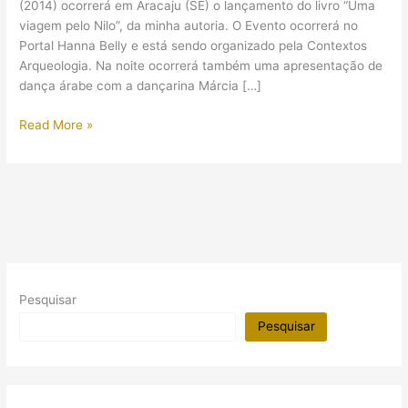
(2014) ocorrerá em Aracaju (SE) o lançamento do livro “Uma
viagem pelo Nilo”, da minha autoria. O Evento ocorrerá no
Portal Hanna Belly e está sendo organizado pela Contextos
Arqueologia. Na noite ocorrerá também uma apresentação de
dança árabe com a dançarina Márcia […]
Lançamento
Read More »
do
livro
“Uma
viagem
pelo
Nilo”
(Aracaju-
SE)
Pesquisar
Pesquisar