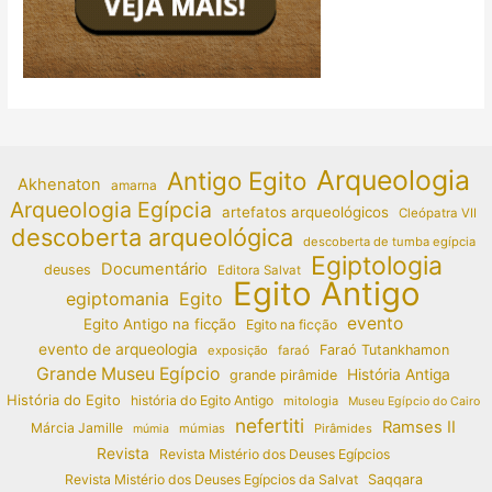
Arqueologia
Antigo Egito
Akhenaton
amarna
Arqueologia Egípcia
artefatos arqueológicos
Cleópatra VII
descoberta arqueológica
descoberta de tumba egípcia
Egiptologia
Documentário
deuses
Editora Salvat
Egito Antigo
egiptomania
Egito
evento
Egito Antigo na ficção
Egito na ficção
evento de arqueologia
Faraó Tutankhamon
exposição
faraó
Grande Museu Egípcio
História Antiga
grande pirâmide
História do Egito
história do Egito Antigo
mitologia
Museu Egípcio do Cairo
nefertiti
Ramses II
Márcia Jamille
múmias
Pirâmides
múmia
Revista
Revista Mistério dos Deuses Egípcios
Revista Mistério dos Deuses Egípcios da Salvat
Saqqara