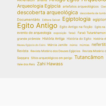
amarna
Arqueologia Egípcia
artefatos arqueológicos
Cleó
descoberta arqueológica
descoberta de tumb
Egiptologia
egipto
Documentário
Editora Salvat
Egito Antigo
Egito Antigo na ficção
Egito na
evento de arqueologia
Faraó Tutankhamon
exposição
faraó
História Antiga
História do Egito
grande pirâmide
história 
nefertit
Márcia Jamille
múmias
Museu Egípcio do Cairo
múmia
Revista
Revista Mistério dos Deuses Egípcios
Revista Mistério 
Tutancâmon
Saqqara
Sítios arqueológicos em perigo
Zahi Hawass
Vale dos Reis