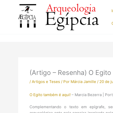
Ir
para
o
conteúdo
(Artigo – Resenha) O Egito
/
Artigos e Teses
/ Por
Márcia Jamille
/
20 de j
O Egito também é aqui!
– Marcia Bezerra | Por
Complementando o texto em epígrafe, seri
arqueológica opta pela carreira inspirada pe