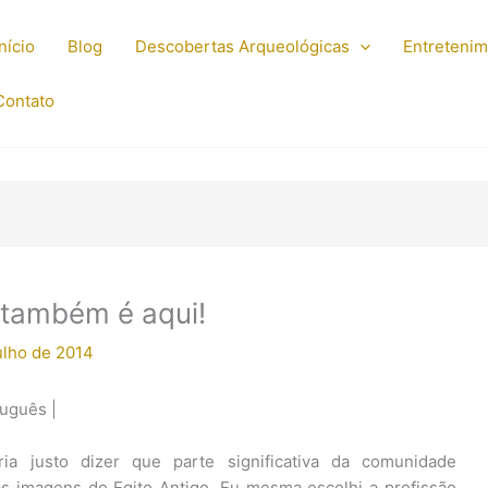
Início
Blog
Descobertas Arqueológicas
Entreteni
Contato
 também é aqui!
ulho de 2014
tuguês |
a justo dizer que parte significativa da comunidade
las imagens do Egito Antigo. Eu mesma escolhi a profissão