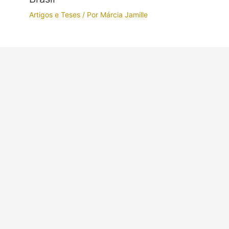
Artigos e Teses
/ Por
Márcia Jamille