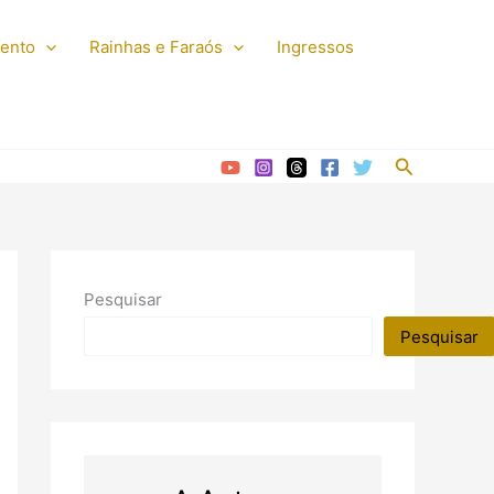
mento
Rainhas e Faraós
Ingressos
Pesquisar
Pesquisar
Pesquisar