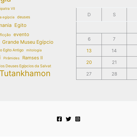
patra VII
D
S
deuses
a egípcia
mania
Egito
evento
 ficção
6
7
Grande Museu Egípcio
do Egito Antigo
13
14
mitologia
i
Ramses II
Pirâmides
20
21
dos Deuses Egípcios da Salvat
Tutankhamon
27
28