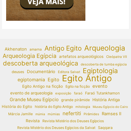
Arqueologia
Antigo Egito
Akhenaton
amarna
Arqueologia Egípcia
artefatos arqueológicos
Cleópatra VII
descoberta arqueológica
descoberta de tumba egípcia
Egiptologia
Documentário
deuses
Editora Salvat
Egito Antigo
egiptomania
Egito
evento
Egito Antigo na ficção
Egito na ficção
evento de arqueologia
Faraó Tutankhamon
exposição
faraó
Grande Museu Egípcio
História Antiga
grande pirâmide
História do Egito
história do Egito Antigo
mitologia
Museu Egípcio do Cairo
nefertiti
Ramses II
Márcia Jamille
múmias
Pirâmides
múmia
Revista
Revista Mistério dos Deuses Egípcios
Revista Mistério dos Deuses Egípcios da Salvat
Saqqara