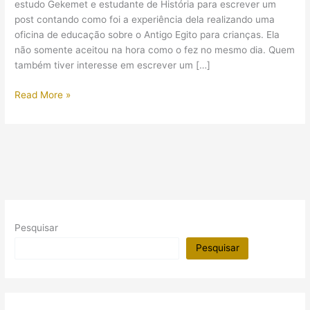
estudo Gekemet e estudante de História para escrever um
post contando como foi a experiência dela realizando uma
oficina de educação sobre o Antigo Egito para crianças. Ela
não somente aceitou na hora como o fez no mesmo dia. Quem
também tiver interesse em escrever um […]
(Guest
Read More »
Post)
Oficina
sobre
o
Antigo
Egito
para
Crianças
Pesquisar
Pesquisar