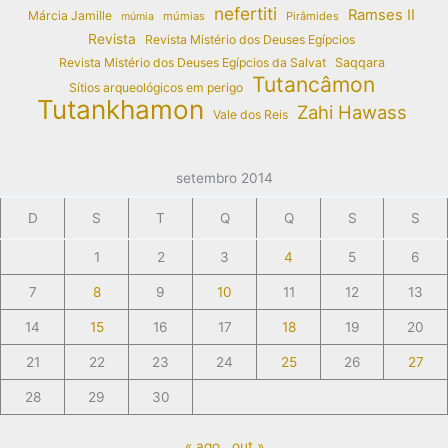
nefertiti
Ramses II
Márcia Jamille
múmias
Pirâmides
múmia
Revista
Revista Mistério dos Deuses Egípcios
Revista Mistério dos Deuses Egípcios da Salvat
Saqqara
Tutancâmon
Sítios arqueológicos em perigo
Tutankhamon
Zahi Hawass
Vale dos Reis
setembro 2014
D
S
T
Q
Q
S
S
1
2
3
4
5
6
7
8
9
10
11
12
13
14
15
16
17
18
19
20
21
22
23
24
25
26
27
28
29
30
« ago
out »