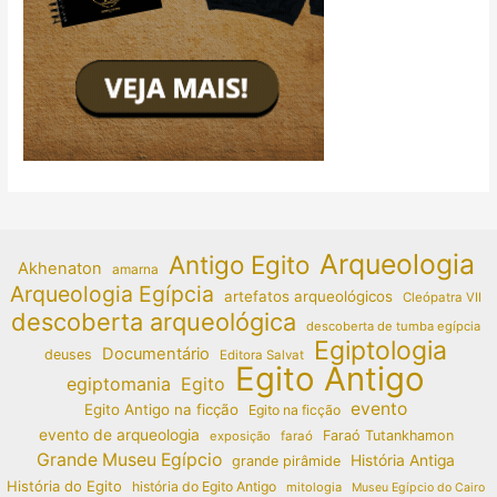
Arqueologia
Antigo Egito
Akhenaton
amarna
Arqueologia Egípcia
artefatos arqueológicos
Cleópatra VII
descoberta arqueológica
descoberta de tumba egípcia
Egiptologia
Documentário
deuses
Editora Salvat
Egito Antigo
egiptomania
Egito
evento
Egito Antigo na ficção
Egito na ficção
evento de arqueologia
Faraó Tutankhamon
exposição
faraó
Grande Museu Egípcio
História Antiga
grande pirâmide
História do Egito
história do Egito Antigo
mitologia
Museu Egípcio do Cairo