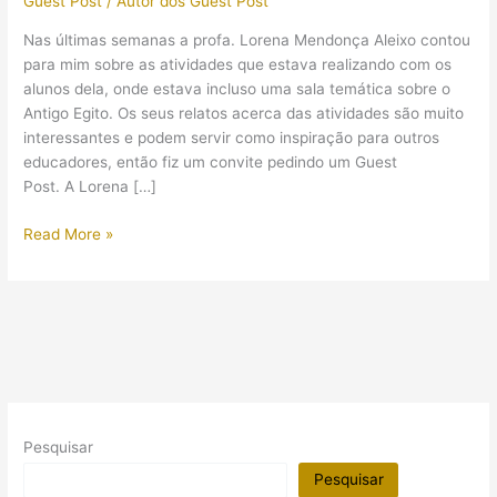
Guest Post
/
Autor dos Guest Post
Nas últimas semanas a profa. Lorena Mendonça Aleixo contou
para mim sobre as atividades que estava realizando com os
alunos dela, onde estava incluso uma sala temática sobre o
Antigo Egito. Os seus relatos acerca das atividades são muito
interessantes e podem servir como inspiração para outros
educadores, então fiz um convite pedindo um Guest
Post. A Lorena […]
(Guest
Read More »
Post)
Produção
Científica
de
História
sobre
“Vivenciando
o
Pesquisar
Egito
Antigo
Pesquisar