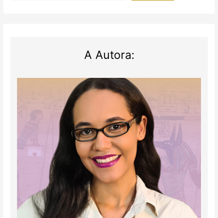
em
Sala
de
Aula”
A Autora: