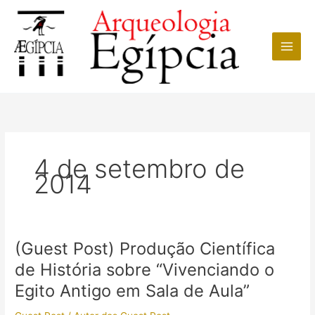
Ir
para
o
conteúdo
4 de setembro de
2014
(Guest Post) Produção Científica
de História sobre “Vivenciando o
Egito Antigo em Sala de Aula”