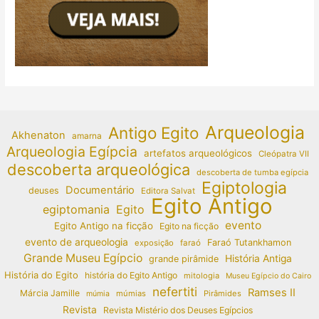
Arqueologia
Antigo Egito
Akhenaton
amarna
Arqueologia Egípcia
artefatos arqueológicos
Cleópatra VII
descoberta arqueológica
descoberta de tumba egípcia
Egiptologia
Documentário
deuses
Editora Salvat
Egito Antigo
egiptomania
Egito
evento
Egito Antigo na ficção
Egito na ficção
evento de arqueologia
Faraó Tutankhamon
exposição
faraó
Grande Museu Egípcio
História Antiga
grande pirâmide
História do Egito
história do Egito Antigo
mitologia
Museu Egípcio do Cairo
nefertiti
Ramses II
Márcia Jamille
múmias
Pirâmides
múmia
Revista
Revista Mistério dos Deuses Egípcios