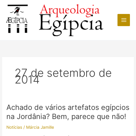
Ir
para
o
conteúdo
27 de setembro de
2014
Achado de vários artefatos egípcios
na Jordânia? Bem, parece que não!
Notícias
/
Márcia Jamille