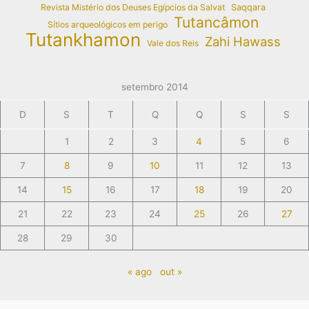
Revista Mistério dos Deuses Egípcios da Salvat
Saqqara
Tutancâmon
Sítios arqueológicos em perigo
Tutankhamon
Zahi Hawass
Vale dos Reis
setembro 2014
D
S
T
Q
Q
S
S
1
2
3
4
5
6
7
8
9
10
11
12
13
14
15
16
17
18
19
20
21
22
23
24
25
26
27
28
29
30
« ago
out »