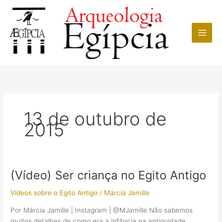
Ir
para
o
conteúdo
13 de outubro de
2015
(Vídeo) Ser criança no Egito Antigo
Vídeos sobre o Egito Antigo
/
Márcia Jamille
Por Márcia Jamille | Instagram | @MJamille Não sabemos
muitos detalhes de como era a infância na antiguidade