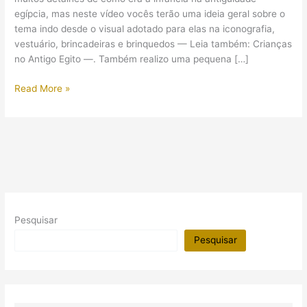
egípcia, mas neste vídeo vocês terão uma ideia geral sobre o
tema indo desde o visual adotado para elas na iconografia,
vestuário, brincadeiras e brinquedos — Leia também: Crianças
no Antigo Egito —. Também realizo uma pequena […]
(Vídeo)
Read More »
Ser
criança
no
Egito
Antigo
Pesquisar
Pesquisar