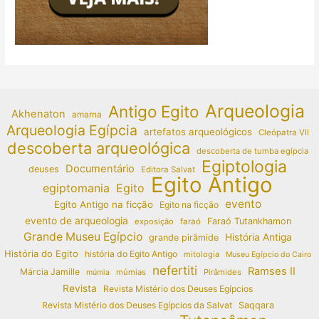
Arqueologia
Antigo Egito
Akhenaton
amarna
Arqueologia Egípcia
artefatos arqueológicos
Cleópatra VII
descoberta arqueológica
descoberta de tumba egípcia
Egiptologia
Documentário
deuses
Editora Salvat
Egito Antigo
egiptomania
Egito
evento
Egito Antigo na ficção
Egito na ficção
evento de arqueologia
Faraó Tutankhamon
exposição
faraó
Grande Museu Egípcio
História Antiga
grande pirâmide
História do Egito
história do Egito Antigo
mitologia
Museu Egípcio do Cairo
nefertiti
Ramses II
Márcia Jamille
múmias
Pirâmides
múmia
Revista
Revista Mistério dos Deuses Egípcios
Revista Mistério dos Deuses Egípcios da Salvat
Saqqara