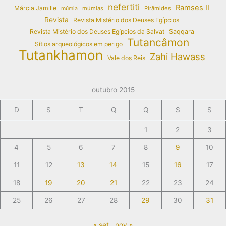
nefertiti
Ramses II
Márcia Jamille
múmias
Pirâmides
múmia
Revista
Revista Mistério dos Deuses Egípcios
Revista Mistério dos Deuses Egípcios da Salvat
Saqqara
Tutancâmon
Sítios arqueológicos em perigo
Tutankhamon
Zahi Hawass
Vale dos Reis
outubro 2015
D
S
T
Q
Q
S
S
1
2
3
4
5
6
7
8
9
10
11
12
13
14
15
16
17
18
19
20
21
22
23
24
25
26
27
28
29
30
31
« set
nov »