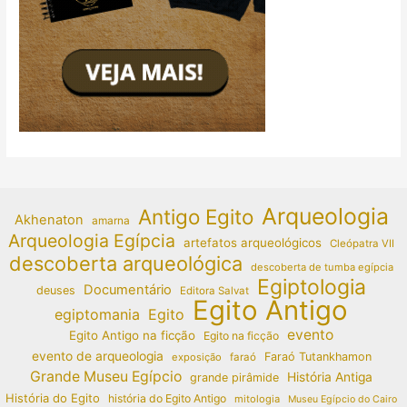
Arqueologia
Antigo Egito
Akhenaton
amarna
Arqueologia Egípcia
artefatos arqueológicos
Cleópatra VII
descoberta arqueológica
descoberta de tumba egípcia
Egiptologia
Documentário
deuses
Editora Salvat
Egito Antigo
egiptomania
Egito
evento
Egito Antigo na ficção
Egito na ficção
evento de arqueologia
Faraó Tutankhamon
exposição
faraó
Grande Museu Egípcio
História Antiga
grande pirâmide
História do Egito
história do Egito Antigo
mitologia
Museu Egípcio do Cairo