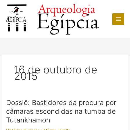
Ir
para
o
conteúdo
16 de outubro de
2015
Dossiê: Bastidores da procura por
câmaras escondidas na tumba de
Tutankhamon