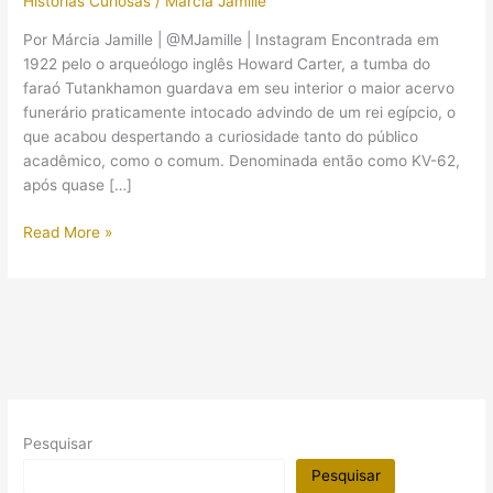
Histórias Curiosas
/
Márcia Jamille
Por Márcia Jamille | @MJamille | Instagram Encontrada em
1922 pelo o arqueólogo inglês Howard Carter, a tumba do
faraó Tutankhamon guardava em seu interior o maior acervo
funerário praticamente intocado advindo de um rei egípcio, o
que acabou despertando a curiosidade tanto do público
acadêmico, como o comum. Denominada então como KV-62,
após quase […]
Dossiê:
Read More »
Bastidores
da
procura
por
câmaras
escondidas
na
tumba
Pesquisar
de
Tutankhamon
Pesquisar