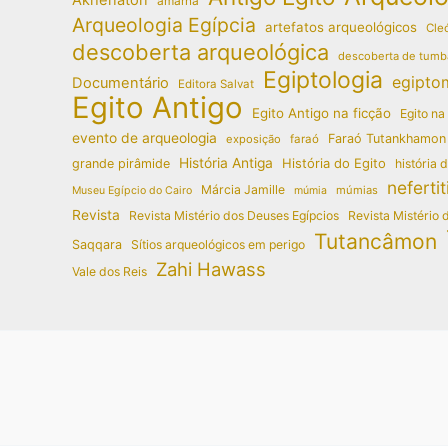
amarna
Arqueologia Egípcia
artefatos arqueológicos
Cleó
descoberta arqueológica
descoberta de tumb
Egiptologia
egipto
Documentário
Editora Salvat
Egito Antigo
Egito Antigo na ficção
Egito na
evento de arqueologia
Faraó Tutankhamon
exposição
faraó
História Antiga
História do Egito
grande pirâmide
história 
nefertit
Márcia Jamille
múmias
Museu Egípcio do Cairo
múmia
Revista
Revista Mistério dos Deuses Egípcios
Revista Mistério 
Tutancâmon
Saqqara
Sítios arqueológicos em perigo
Zahi Hawass
Vale dos Reis