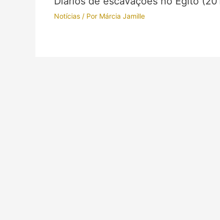
Diários de escavações no Egito (20
Notícias
/ Por
Márcia Jamille