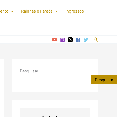
mento
Rainhas e Faraós
Ingressos
Pesquisar
Pesquisar
Pesquisar