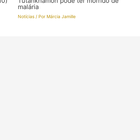
10)
Tutankhamon pode ter morrido de
malária
Notícias
/ Por
Márcia Jamille